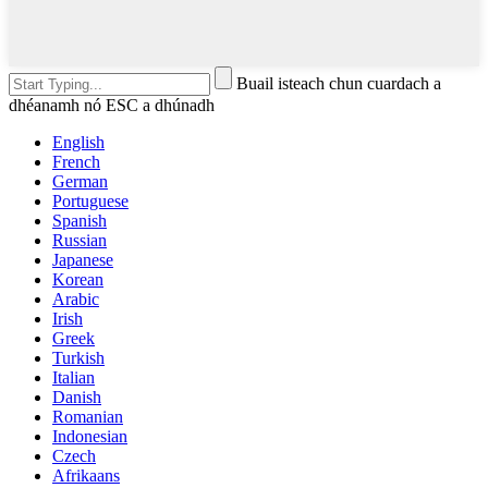
Buail isteach chun cuardach a
dhéanamh nó ESC a dhúnadh
English
French
German
Portuguese
Spanish
Russian
Japanese
Korean
Arabic
Irish
Greek
Turkish
Italian
Danish
Romanian
Indonesian
Czech
Afrikaans