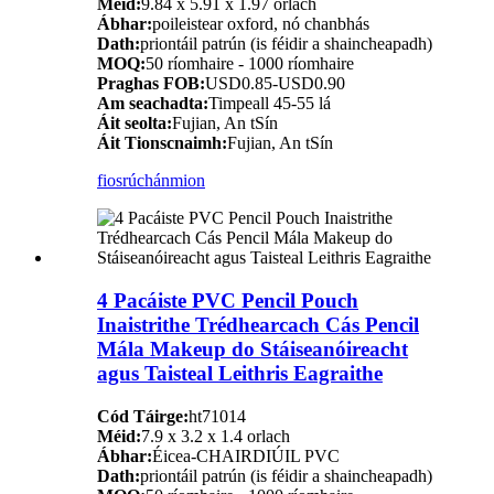
Méid:
9.84 x 5.91 x 1.97 orlach
Ábhar:
poileistear oxford, nó chanbhás
Dath:
priontáil patrún (is féidir a shaincheapadh)
MOQ:
50 ríomhaire - 1000 ríomhaire
Praghas FOB:
USD0.85-USD0.90
Am seachadta:
Timpeall 45-55 lá
Áit seolta:
Fujian, An tSín
Áit Tionscnaimh:
Fujian, An tSín
fiosrúchán
mion
4 Pacáiste PVC Pencil Pouch
Inaistrithe Trédhearcach Cás Pencil
Mála Makeup do Stáiseanóireacht
agus Taisteal Leithris Eagraithe
Cód Táirge:
ht71014
Méid:
7.9 x 3.2 x 1.4 orlach
Ábhar:
Éicea-CHAIRDIÚIL PVC
Dath:
priontáil patrún (is féidir a shaincheapadh)