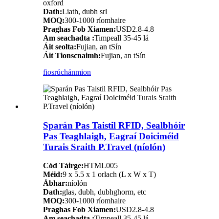
oxford
Dath:
Liath, dubh srl
MOQ:
300-1000 ríomhaire
Praghas Fob Xiamen:
USD2.8-4.8
Am seachadta :
Timpeall 35-45 lá
Áit seolta:
Fujian, an tSín
Áit Tionscnaimh:
Fujian, an tSín
fiosrúchán
mion
Sparán Pas Taistil RFID, Sealbhóir
Pas Teaghlaigh, Eagraí Doiciméid
Turais Sraith P.Travel (níolón)
Cód Táirge:
HTML005
Méid:
9 x 5.5 x 1 orlach (L x W x T)
Ábhar:
níolón
Dath:
glas, dubh, dubhghorm, etc
MOQ:
300-1000 ríomhaire
Praghas Fob Xiamen:
USD2.8-4.8
Am seachadta :
Timpeall 35-45 lá