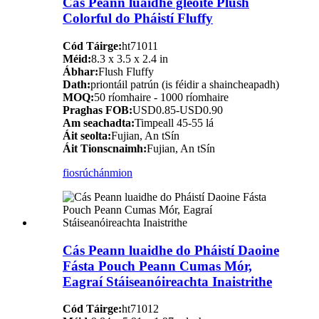
Cás Peann luaidhe gleoite Plush
Colorful do Pháistí Fluffy
Cód Táirge:
ht71011
Méid:
8.3 x 3.5 x 2.4 in
Ábhar:
Flush Fluffy
Dath:
priontáil patrún (is féidir a shaincheapadh)
MOQ:
50 ríomhaire - 1000 ríomhaire
Praghas FOB:
USD0.85-USD0.90
Am seachadta:
Timpeall 45-55 lá
Áit seolta:
Fujian, An tSín
Áit Tionscnaimh:
Fujian, An tSín
fiosrúchán
mion
Cás Peann luaidhe do Pháistí Daoine
Fásta Pouch Peann Cumas Mór,
Eagraí Stáiseanóireachta Inaistrithe
Cód Táirge:
ht71012