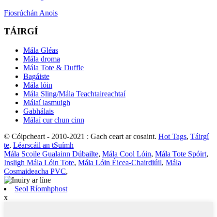
Fiosrúchán Anois
TÁIRGÍ
Mála Gléas
Mála droma
Mála Tote & Duffle
Bagáiste
Mála lóin
Mála Sling/Mála Teachtaireachtaí
Málaí lasmuigh
Gabhálais
Málaí cur chun cinn
© Cóipcheart - 2010-2021 : Gach ceart ar cosaint.
Hot Tags
,
Táirgí
te
,
Léarscáil an tSuímh
Mála Scoile Gualainn Dúbailte
,
Mála Cool Lóin
,
Mála Tote Spóirt
,
Insligh Mála Lóin Tote
,
Mála Lóin Éicea-Chairdiúil
,
Mála
Cosmaideacha PVC
,
Seol Ríomhphost
x