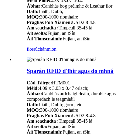
Méid Fillte:
4.33"x3.07"x0.4"
Ábhar:
Canbhás bog préimhe & Leathar fíor
Dath:
Liath, Dubh;
MOQ:
300-1000 ríomhaire
Praghas Fob Xiamen:
USD2.8-4.8
Am seachadta :
Timpeall 35-45 lá
Áit seolta:
Fujian, an tSín
Áit Tionscnaimh:
Fujian, an tSín
fiosrúchán
mion
Sparán RFID d'fhir agus do mhná
Cód Táirge:
HTM001
Méid:
4.09 x 3.03 x 0.47 orlach;
Ábhar:
Canbhás ardchaighdeáin, durable agus
compordach le teagmháil
Dath:
Liath, Dubh; gorm, etc
MOQ:
300-1000 ríomhaire
Praghas Fob Xiamen:
USD2.8-4.8
Am seachadta :
Timpeall 35-45 lá
Áit seolta:
Fujian, an tSín
Áit Tionscnaimh:
Fujian, an tSín