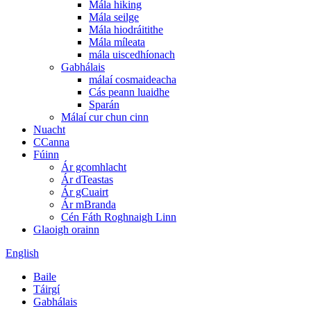
Mála hiking
Mála seilge
Mála hiodráitithe
Mála míleata
mála uiscedhíonach
Gabhálais
málaí cosmaideacha
Cás peann luaidhe
Sparán
Málaí cur chun cinn
Nuacht
CCanna
Fúinn
Ár gcomhlacht
Ár dTeastas
Ár gCuairt
Ár mBranda
Cén Fáth Roghnaigh Linn
Glaoigh orainn
English
Baile
Táirgí
Gabhálais