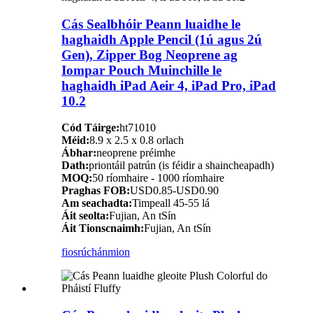
Cás Sealbhóir Peann luaidhe le
haghaidh Apple Pencil (1ú agus 2ú
Gen), Zipper Bog Neoprene ag
Iompar Pouch Muinchille le
haghaidh iPad Aeir 4, iPad Pro, iPad
10.2
Cód Táirge:
ht71010
Méid:
8.9 x 2.5 x 0.8 orlach
Ábhar:
neoprene préimhe
Dath:
priontáil patrún (is féidir a shaincheapadh)
MOQ:
50 ríomhaire - 1000 ríomhaire
Praghas FOB:
USD0.85-USD0.90
Am seachadta:
Timpeall 45-55 lá
Áit seolta:
Fujian, An tSín
Áit Tionscnaimh:
Fujian, An tSín
fiosrúchán
mion