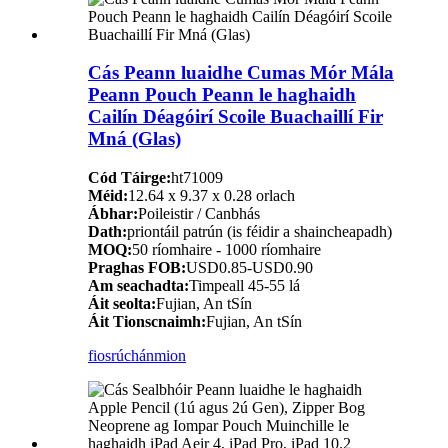
Cás Peann luaidhe Cumas Mór Mála
Peann Pouch Peann le haghaidh
Cailín Déagóirí Scoile Buachaillí Fir
Mná (Glas)
Cód Táirge:
ht71009
Méid:
12.64 x 9.37 x 0.28 orlach
Ábhar:
Poileistir / Canbhás
Dath:
priontáil patrún (is féidir a shaincheapadh)
MOQ:
50 ríomhaire - 1000 ríomhaire
Praghas FOB:
USD0.85-USD0.90
Am seachadta:
Timpeall 45-55 lá
Áit seolta:
Fujian, An tSín
Áit Tionscnaimh:
Fujian, An tSín
fiosrúchán
mion