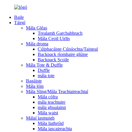
Baile
Táirgí
Mála Gléas
Trealamh Garchabhrach
Mála Ceoil Uirlis
Mála droma
Cúlphacáiste Cúisíochta/Taisteal
Backpack ríomhaire glúine
Backpack Scoile
Mála Tote & Duffle
Duffle
mála tote
Bagáiste
Mála lóin
Mála Sling/Mála Teachtaireachtaí
Mála cófra
mála teachtaire
mála ghualainn
Mála waist
Málaí lasmuigh
Mála liathróid
Mála iascaireachta