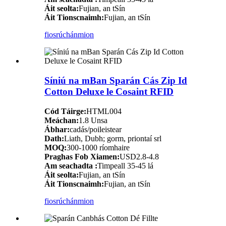
Áit seolta:
Fujian, an tSín
Áit Tionscnaimh:
Fujian, an tSín
fiosrúchán
mion
Síniú na mBan Sparán Cás Zip Id
Cotton Deluxe le Cosaint RFID
Cód Táirge:
HTML004
Meáchan:
1.8 Unsa
Ábhar:
cadás/poileistear
Dath:
Liath, Dubh; gorm, priontaí srl
MOQ:
300-1000 ríomhaire
Praghas Fob Xiamen:
USD2.8-4.8
Am seachadta :
Timpeall 35-45 lá
Áit seolta:
Fujian, an tSín
Áit Tionscnaimh:
Fujian, an tSín
fiosrúchán
mion