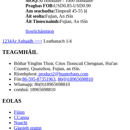
MOQ:
50 ríomhaire - 1000 ríomhaire
Praghas FOB:
USD0.85-USD0.90
Am seachadta:
Timpeall 45-55 lá
Áit seolta:
Fujian, An tSín
Áit Tionscnaimh:
Fujian, An tSín
fiosrúchán
mion
1
2
3
4
Ar Aghaidh >
>>
Leathanach 1/4
TEAGMHÁIL
Bóthar Yingbin Thoir, Crios Tionscail Chengnan, Hui'an
Country, Quanzhou, Fujian, an tSín.
Ríomhphost:
product2@hunterbags.com
Fón:
86-595-87351963
,
86(0)18965698810
Whatsapp: 86(0)18965698810
comhrá: 18965698810
EOLAS
Fúinn
CCanna
Nuacht
Glaoigh orainn