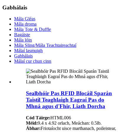
Gabhálais
Mála Gléas
Mála droma
Mála Tote & Duffle
Bagáiste
Mála lóin
Mála Sling/Mála Teachtaireachtaí
Málaí lasmuigh
Gabhálais
Málaí cur chun cinn
Sealbhóir Pas RFID Blocáil Sparán
Taistil Teaghlaigh Eagraí Pas do
Mhná agus d'Fhir, Liath Dorcha
Cód Táirge:
HTML006
Méid:
9.4 x 4.92 orlach, Meáchan: 0.5lb.
Ábhar:
Friotaíocht uisce marthanach, poileistear,