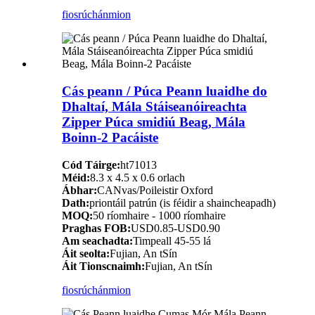
fiosrúchán
mion
Cás peann / Púca Peann luaidhe do
Dhaltaí, Mála Stáiseanóireachta
Zipper Púca smidiú Beag, Mála
Boinn-2 Pacáiste
Cód Táirge:
ht71013
Méid:
8.3 x 4.5 x 0.6 orlach
Ábhar:
CANvas/Poileistir Oxford
Dath:
priontáil patrún (is féidir a shaincheapadh)
MOQ:
50 ríomhaire - 1000 ríomhaire
Praghas FOB:
USD0.85-USD0.90
Am seachadta:
Timpeall 45-55 lá
Áit seolta:
Fujian, An tSín
Áit Tionscnaimh:
Fujian, An tSín
fiosrúchán
mion