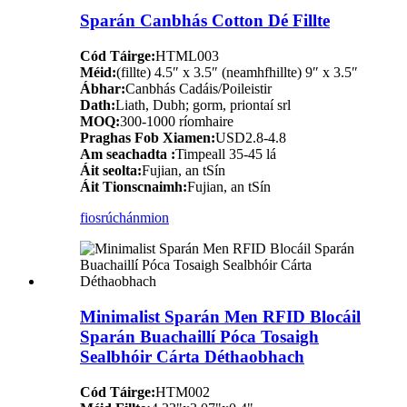
Sparán Canbhás Cotton Dé Fillte
Cód Táirge:
HTML003
Méid:
(fillte) 4.5″ x 3.5″ (neamhfhillte) 9″ x 3.5″
Ábhar:
Canbhás Cadáis/Poileistir
Dath:
Liath, Dubh; gorm, priontaí srl
MOQ:
300-1000 ríomhaire
Praghas Fob Xiamen:
USD2.8-4.8
Am seachadta :
Timpeall 35-45 lá
Áit seolta:
Fujian, an tSín
Áit Tionscnaimh:
Fujian, an tSín
fiosrúchán
mion
Minimalist Sparán Men RFID Blocáil
Sparán Buachaillí Póca Tosaigh
Sealbhóir Cárta Déthaobhach
Cód Táirge:
HTM002