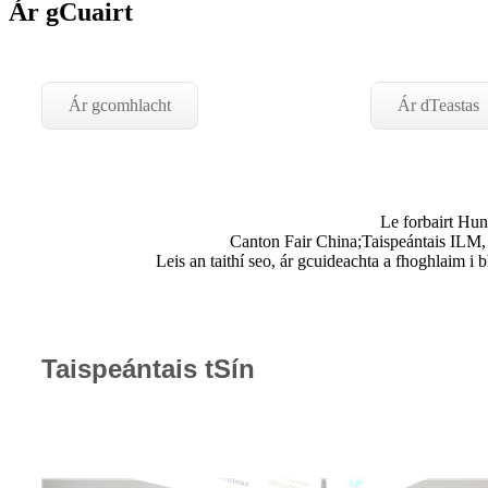
Ár gCuairt
Ár gcomhlacht
Ár dTeastas
Le forbairt Hunt
Canton Fair China;Taispeántais IL
Leis an taithí seo, ár gcuideachta a fhoghlaim i 
Taispeántais tSín