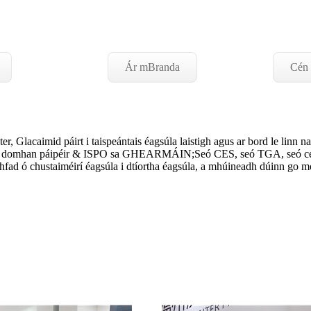
Ár mBranda
Cén 
er, Glacaimid páirt i taispeántais éagsúla laistigh agus ar bord le linn na 
M, domhan páipéir & ISPO sa GHEARMÁIN;Seó CES, seó TGA, seó ceadú
bhfad ó chustaiméirí éagsúla i dtíortha éagsúla, a mhúineadh dúinn go m