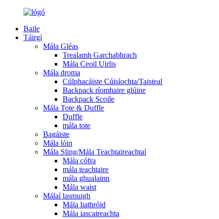
Baile
Táirgí
Mála Gléas
Trealamh Garchabhrach
Mála Ceoil Uirlis
Mála droma
Cúlphacáiste Cúisíochta/Taisteal
Backpack ríomhaire glúine
Backpack Scoile
Mála Tote & Duffle
Duffle
mála tote
Bagáiste
Mála lóin
Mála Sling/Mála Teachtaireachtaí
Mála cófra
mála teachtaire
mála ghualainn
Mála waist
Málaí lasmuigh
Mála liathróid
Mála iascaireachta