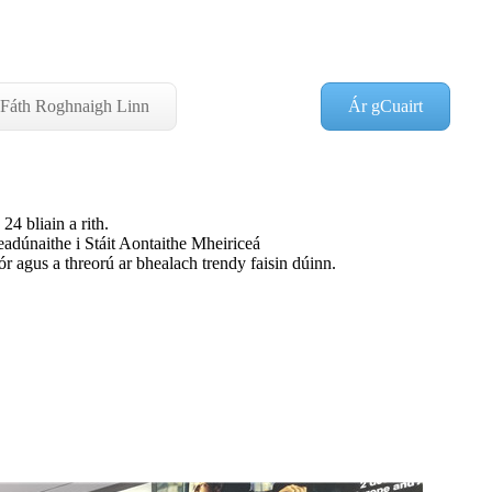
Fáth Roghnaigh Linn
Ár gCuairt
24 bliain a rith.
naithe i Stáit Aontaithe Mheiriceá
ór agus a threorú ar bhealach trendy faisin dúinn.