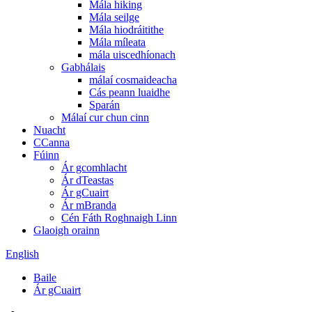
Mála hiking
Mála seilge
Mála hiodráitithe
Mála míleata
mála uiscedhíonach
Gabhálais
málaí cosmaideacha
Cás peann luaidhe
Sparán
Málaí cur chun cinn
Nuacht
CCanna
Fúinn
Ár gcomhlacht
Ár dTeastas
Ár gCuairt
Ár mBranda
Cén Fáth Roghnaigh Linn
Glaoigh orainn
English
Baile
Ár gCuairt