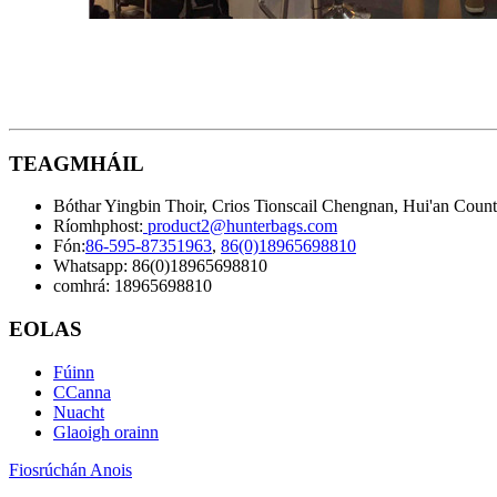
TEAGMHÁIL
Bóthar Yingbin Thoir, Crios Tionscail Chengnan, Hui'an Countr
Ríomhphost:
product2@hunterbags.com
Fón:
86-595-87351963
,
86(0)18965698810
Whatsapp: 86(0)18965698810
comhrá: 18965698810
EOLAS
Fúinn
CCanna
Nuacht
Glaoigh orainn
Fiosrúchán Anois