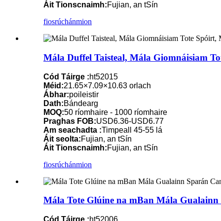
Áit Tionscnaimh:
Fujian, an tSín
fiosrúchán
mion
Mála Duffel Taisteal, Mála Giomnáisiam T
Cód Táirge :
ht52015
Méid:
21.65×7.09×10.63 orlach
Ábhar:
poileistir
Dath:
Bándearg
MOQ:
50 ríomhaire - 1000 ríomhaire
Praghas FOB:
USD6.36-USD6.77
Am seachadta :
Timpeall 45-55 lá
Áit seolta:
Fujian, an tSín
Áit Tionscnaimh:
Fujian, an tSín
fiosrúchán
mion
Mála Tote Glúine na mBan Mála Gualainn
Cód Táirge :
ht52006