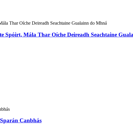
ote Spóirt, Mála Thar Oíche Deireadh Seachtaine Gua
 Sparán Canbhás