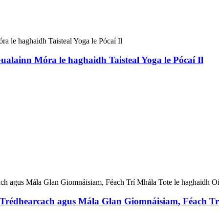
ualainn Móra le haghaidh Taisteal Yoga le Pócaí Il
e Trédhearcach agus Mála Glan Giomnáisiam, Féach Trí