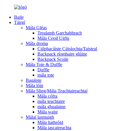
Baile
Táirgí
Mála Gléas
Trealamh Garchabhrach
Mála Ceoil Uirlis
Mála droma
Cúlphacáiste Cúisíochta/Taisteal
Backpack ríomhaire glúine
Backpack Scoile
Mála Tote & Duffle
Duffle
mála tote
Bagáiste
Mála lóin
Mála Sling/Mála Teachtaireachtaí
Mála cófra
mála teachtaire
mála ghualainn
Mála waist
Málaí lasmuigh
Mála liathróid
Mála iascaireachta