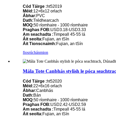
Cód Táirge :
ht52019
Méid:
12×6x12 orlach
Ábhar:
PVC
Dath:
Trédhearcach
MOQ:
50 ríomhaire - 1000 ríomhaire
Praghas FOB:
USD3.18-USD3.33
Am seachadta :
Timpeall 45-55 lá
Áit seolta:
Fujian, an tSín
Áit Tionscnaimh:
Fujian, an tSín
fiosrúchán
mion
Mála Tote Canbhás stylish le póca seachtr
Cód Táirge :
ht52020
Méid:
22×6x16 orlach
Ábhar:
Canbhás
Dath:
Bán
MOQ:
50 ríomhaire - 1000 ríomhaire
Praghas FOB:
USD2.42-USD2.59
Am seachadta :
Timpeall 45-55 lá
Áit seolta:
Fujian, an tSín