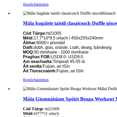
fiosrúchán
mion
Mála bagáiste taistil clasaiceach Duffle ui
Cód Táirge:
ht21005
Méid:
17.7*10*9.5 orlach / 450x255x240mm
Ábhar:
600D+ priontáil
Dath:
dubh, glas, oráiste, Liath, dearg, bándearg
MOQ:
50 ríomhaire - 1000 ríomhaire
Praghas FOB:
USD8.0- USD9.0
Am seachadta:
Timpeall 45-55 lá
Áit seolta:
Fujian, an tSín
Áit Tionscnaimh:
Fujian, an tSín
fiosrúchán
mion
Mála Giomnáisiam Spóirt Beaga Workout M
Cód Táirge :
ht21009
Méid:
16*7*11 orlach