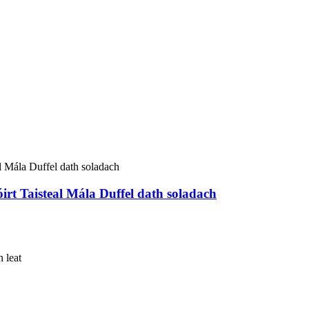
t Taisteal Mála Duffel dath soladach
n leat