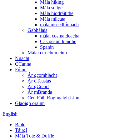
Mála hiking
Mála seilge
Mála hiodráitithe
Mála míleata
mála uiscedhíonach
Gabhálais
málaí cosmaideacha
Cás peann luaidhe
Sparán
Málaí cur chun cinn
Nuacht
CCanna
Fúinn
Ár gcomhlacht
Ár dTeastas
Ár gCuairt
Ár mBranda
Cén Fáth Roghnaigh Linn
Glaoigh orainn
English
Baile
Táirgí
Mála Tote & Duffle