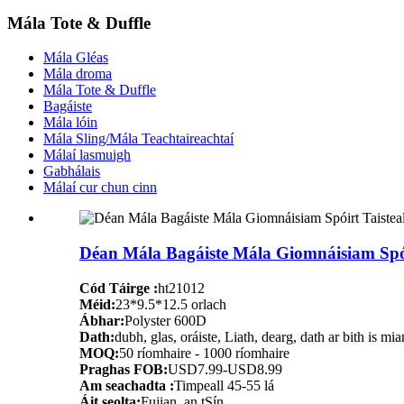
Mála Tote & Duffle
Mála Gléas
Mála droma
Mála Tote & Duffle
Bagáiste
Mála lóin
Mála Sling/Mála Teachtaireachtaí
Málaí lasmuigh
Gabhálais
Málaí cur chun cinn
Déan Mála Bagáiste Mála Giomnáisiam Spóir
Cód Táirge :
ht21012
Méid:
23*9.5*12.5 orlach
Ábhar:
Polyster 600D
Dath:
dubh, glas, oráiste, Liath, dearg, dath ar bith is mia
MOQ:
50 ríomhaire - 1000 ríomhaire
Praghas FOB:
USD7.99-USD8.99
Am seachadta :
Timpeall 45-55 lá
Áit seolta:
Fujian, an tSín