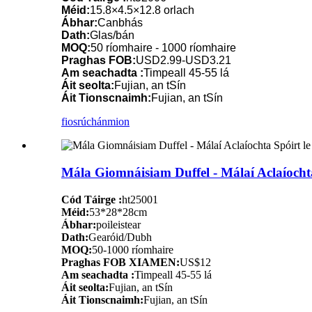
Méid:
15.8×4.5×12.8 orlach
Ábhar:
Canbhás
Dath:
Glas/bán
MOQ:
50 ríomhaire - 1000 ríomhaire
Praghas FOB:
USD2.99-USD3.21
Am seachadta :
Timpeall 45-55 lá
Áit seolta:
Fujian, an tSín
Áit Tionscnaimh:
Fujian, an tSín
fiosrúchán
mion
Mála Giomnáisiam Duffel - Málaí Aclaíocht
Cód Táirge :
ht25001
Méid:
53*28*28cm
Ábhar:
poileistear
Dath:
Gearóid/Dubh
MOQ:
50-1000 ríomhaire
Praghas FOB XIAMEN:
US$12
Am seachadta :
Timpeall 45-55 lá
Áit seolta:
Fujian, an tSín
Áit Tionscnaimh:
Fujian, an tSín