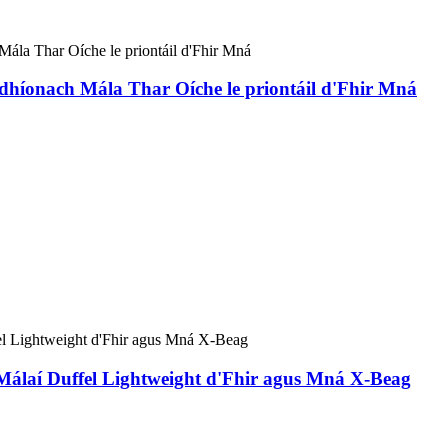
scedhíonach Mála Thar Oíche le priontáil d'Fhir Mná
álaí Duffel Lightweight d'Fhir agus Mná X-Beag