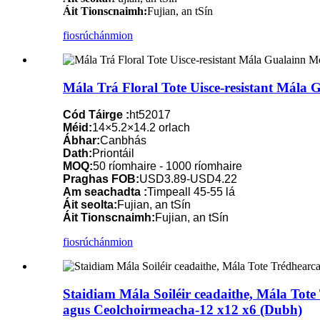
Áit Tionscnaimh:
Fujian, an tSín
fiosrúchán
mion
Mála Trá Floral Tote Uisce-resistant Mála G
Cód Táirge :
ht52017
Méid:
14×5.2×14.2 orlach
Ábhar:
Canbhás
Dath:
Priontáil
MOQ:
50 ríomhaire - 1000 ríomhaire
Praghas FOB:
USD3.89-USD4.22
Am seachadta :
Timpeall 45-55 lá
Áit seolta:
Fujian, an tSín
Áit Tionscnaimh:
Fujian, an tSín
fiosrúchán
mion
Staidiam Mála Soiléir ceadaithe, Mála Tot
agus Ceolchoirmeacha-12 x12 x6 (Dubh)