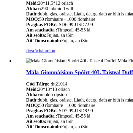
Méid:
20*11.5*12 orlach
Ábhar:
290 fabraic Twill
Dath:
dubh, glas, oráiste, Liath, dearg, dath ar bith is mia
MOQ:
50 ríomhaire - 1000 ríomhaire
Praghas FOB:
USD6.99-USD7.99
Am seachadta :
Timpeall 45-55 lá
Áit seolta:
Fujian, an tSín
Áit Tionscnaimh:
Fujian, an tSín
fiosrúchán
mion
Mála Giomnáisiam Spóirt 40L Taisteal Duf
Cód Táirge :
ht21014
Méid:
20*13*13 orlach
Ábhar:
níolón ripstop
Dath:
dubh, glas, oráiste, Liath, dearg, dath ar bith is mia
MOQ:
50 ríomhaire - 1000 ríomhaire
Praghas FOB:
USD7.99-USD8.99
Am seachadta :
Timpeall 45-55 lá
Áit seolta:
Fujian, an tSín
Áit Tionscnaimh:
Fujian, an tSín