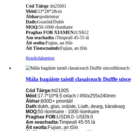
Cód Táirge :
ht25001
Méid:
53*28*28cm
Ábhar:
poileistear
Dath:
Gearóid/Dubh
MOQ:
50-1000 ríomhaire
Praghas FOB XIAMEN:
US$12
Am seachadta :
Timpeall 45-55 lá
Áit seolta:
Fujian, an tSín
Áit Tionscnaimh:
Fujian, an tSín
fiosrúchán
mion
Mála bagáiste taistil clasaiceach Duffle ui
Cód Táirge:
ht21005
Méid:
17.7*10*9.5 orlach / 450x255x240mm
Ábhar:
600D+ priontáil
Dath:
dubh, glas, oráiste, Liath, dearg, bándearg
MOQ:
50 ríomhaire - 1000 ríomhaire
Praghas FOB:
USD8.0- USD9.0
Am seachadta:
Timpeall 45-55 lá
Áit seolta:
Fujian, an tSín