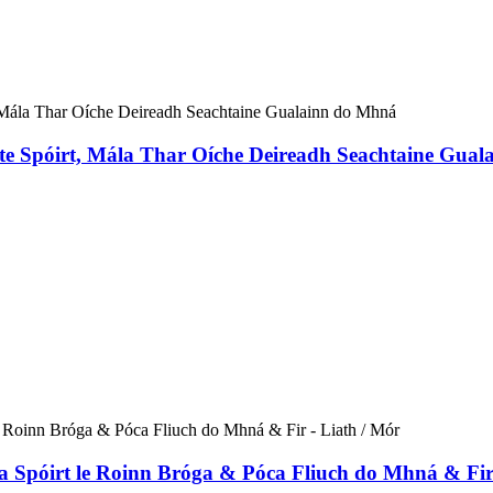
ote Spóirt, Mála Thar Oíche Deireadh Seachtaine Gua
a Spóirt le Roinn Bróga & Póca Fliuch do Mhná & Fir