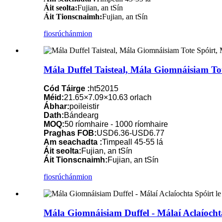
Áit seolta:
Fujian, an tSín
Áit Tionscnaimh:
Fujian, an tSín
fiosrúchán
mion
Mála Duffel Taisteal, Mála Giomnáisiam T
Cód Táirge :
ht52015
Méid:
21.65×7.09×10.63 orlach
Ábhar:
poileistir
Dath:
Bándearg
MOQ:
50 ríomhaire - 1000 ríomhaire
Praghas FOB:
USD6.36-USD6.77
Am seachadta :
Timpeall 45-55 lá
Áit seolta:
Fujian, an tSín
Áit Tionscnaimh:
Fujian, an tSín
fiosrúchán
mion
Mála Giomnáisiam Duffel - Málaí Aclaíocht