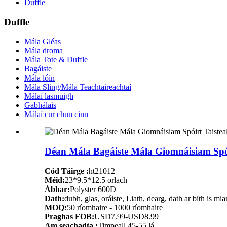
Duffle
Duffle
Mála Gléas
Mála droma
Mála Tote & Duffle
Bagáiste
Mála lóin
Mála Sling/Mála Teachtaireachtaí
Málaí lasmuigh
Gabhálais
Málaí cur chun cinn
Déan Mála Bagáiste Mála Giomnáisiam Spóir
Cód Táirge :
ht21012
Méid:
23*9.5*12.5 orlach
Ábhar:
Polyster 600D
Dath:
dubh, glas, oráiste, Liath, dearg, dath ar bith is mia
MOQ:
50 ríomhaire - 1000 ríomhaire
Praghas FOB:
USD7.99-USD8.99
Am seachadta :
Timpeall 45-55 lá