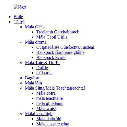
Baile
Táirgí
Mála Gléas
Trealamh Garchabhrach
Mála Ceoil Uirlis
Mála droma
Cúlphacáiste Cúisíochta/Taisteal
Backpack ríomhaire glúine
Backpack Scoile
Mála Tote & Duffle
Duffle
mála tote
Bagáiste
Mála lóin
Mála Sling/Mála Teachtaireachtaí
Mála cófra
mála teachtaire
mála ghualainn
Mála waist
Málaí lasmuigh
Mála liathróid
Mála iascaireachta