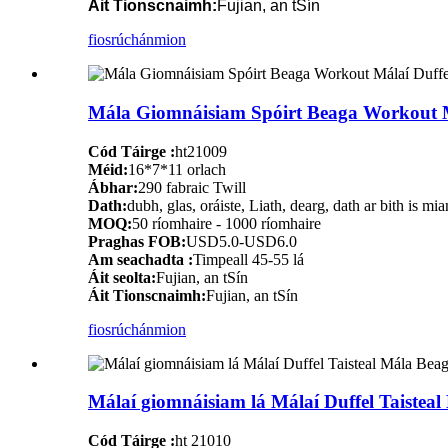
Áit Tionscnaimh:
Fujian, an tSín
fiosrúchán
mion
Mála Giomnáisiam Spóirt Beaga Workout M
Cód Táirge :
ht21009
Méid:
16*7*11 orlach
Ábhar:
290 fabraic Twill
Dath:
dubh, glas, oráiste, Liath, dearg, dath ar bith is mia
MOQ:
50 ríomhaire - 1000 ríomhaire
Praghas FOB:
USD5.0-USD6.0
Am seachadta :
Timpeall 45-55 lá
Áit seolta:
Fujian, an tSín
Áit Tionscnaimh:
Fujian, an tSín
fiosrúchán
mion
Málaí giomnáisiam lá Málaí Duffel Taiste
Cód Táirge :
ht 21010