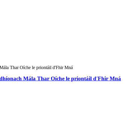
scedhíonach Mála Thar Oíche le priontáil d'Fhir Mná