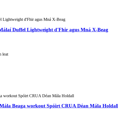
álaí Duffel Lightweight d'Fhir agus Mná X-Beag
n leat
al Mála Beaga workout Spóirt CRUA Déan Mála Holdal