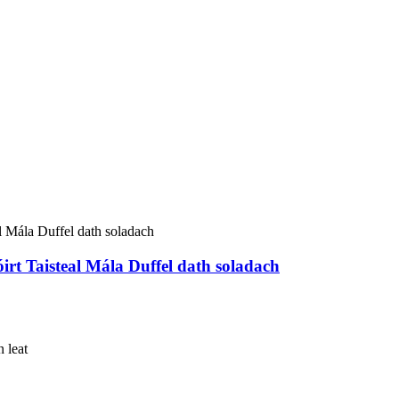
t Taisteal Mála Duffel dath soladach
n leat