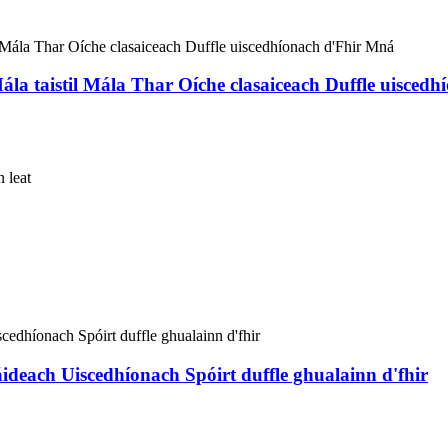
la taistil Mála Thar Oíche clasaiceach Duffle uisced
n leat
deach Uiscedhíonach Spóirt duffle ghualainn d'fhir