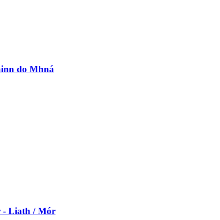
lainn do Mhná
 - Liath / Mór