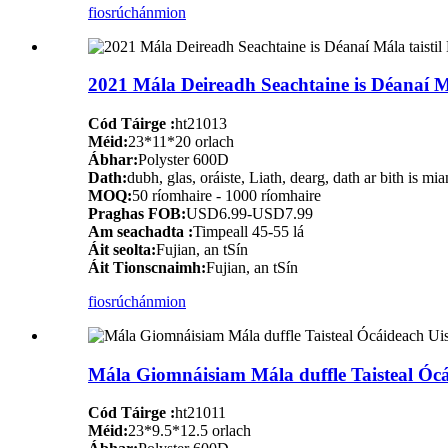
fiosrúchán
mion
2021 Mála Deireadh Seachtaine is Déanaí Má
Cód Táirge :
ht21013
Méid:
23*11*20 orlach
Ábhar:
Polyster 600D
Dath:
dubh, glas, oráiste, Liath, dearg, dath ar bith is mia
MOQ:
50 ríomhaire - 1000 ríomhaire
Praghas FOB:
USD6.99-USD7.99
Am seachadta :
Timpeall 45-55 lá
Áit seolta:
Fujian, an tSín
Áit Tionscnaimh:
Fujian, an tSín
fiosrúchán
mion
Mála Giomnáisiam Mála duffle Taisteal Ócái
Cód Táirge :
ht21011
Méid:
23*9.5*12.5 orlach