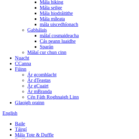
Mála hiking
Mála seilge
Mála hiodráitithe
Mála míleata
mála uiscedhíonach
Gabhálais
málaí cosmaideacha
Cás peann luaidhe
Sparán
Málaí cur chun cinn
Nuacht
CCanna
Fúinn
Ár gcomhlacht
Ár dTeastas
Ár gCuairt
Ár mBranda
Cén Fáth Roghnaigh Linn
Glaoigh orainn
English
Baile
Táirgí
Mála Tote & Duffle