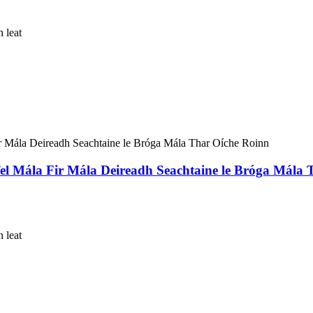
n leat
fel Mála Fir Mála Deireadh Seachtaine le Bróga Mála
n leat