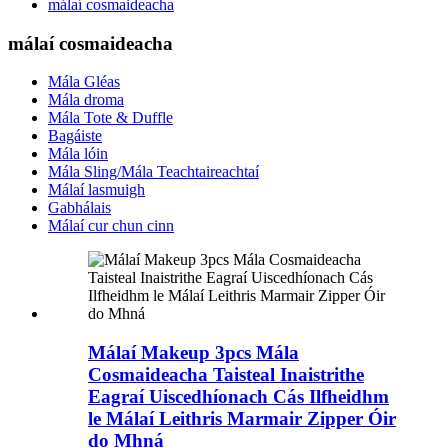
málaí cosmaideacha
málaí cosmaideacha
Mála Gléas
Mála droma
Mála Tote & Duffle
Bagáiste
Mála lóin
Mála Sling/Mála Teachtaireachtaí
Málaí lasmuigh
Gabhálais
Málaí cur chun cinn
Málaí Makeup 3pcs Mála
Cosmaideacha Taisteal Inaistrithe
Eagraí Uiscedhíonach Cás Ilfheidhm
le Málaí Leithris Marmair Zipper Óir
do Mhná