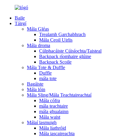
Baile
Táirgí
Mála Gléas
Trealamh Garchabhrach
Mála Ceoil Uirlis
Mála droma
Cúlphacáiste Cúisíochta/Taisteal
Backpack ríomhaire glúine
Backpack Scoile
Mála Tote & Duffle
Duffle
mála tote
Bagáiste
Mála lóin
Mála Sling/Mála Teachtaireachtaí
Mála cófra
mála teachtaire
mála ghualainn
Mála waist
Málaí lasmuigh
Mála liathróid
Mála iascaireachta