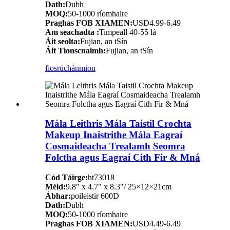
Dath:
Dubh
MOQ:
50-1000 ríomhaire
Praghas FOB XIAMEN:
USD4.99-6.49
Am seachadta :
Timpeall 40-55 lá
Áit seolta:
Fujian, an tSín
Áit Tionscnaimh:
Fujian, an tSín
fiosrúchán
mion
Mála Leithris Mála Taistil Crochta
Makeup Inaistrithe Mála Eagraí
Cosmaideacha Trealamh Seomra
Folctha agus Eagraí Cith Fir & Mná
Cód Táirge:
ht73018
Méid:
9.8" x 4.7" x 8.3"/ 25×12×21cm
Ábhar:
poileistir 600D
Dath:
Dubh
MOQ:
50-1000 ríomhaire
Praghas FOB XIAMEN:
USD4.49-6.49