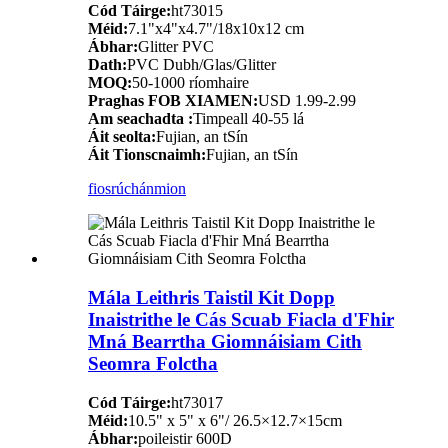
Cód Táirge:
ht73015
Méid:
7.1"x4"x4.7"/18x10x12 cm
Ábhar:
Glitter PVC
Dath:
PVC Dubh/Glas/Glitter
MOQ:
50-1000 ríomhaire
Praghas FOB XIAMEN:
USD 1.99-2.99
Am seachadta :
Timpeall 40-55 lá
Áit seolta:
Fujian, an tSín
Áit Tionscnaimh:
Fujian, an tSín
fiosrúchán
mion
Mála Leithris Taistil Kit Dopp
Inaistrithe le Cás Scuab Fiacla d'Fhir
Mná Bearrtha Giomnáisiam Cith
Seomra Folctha
Cód Táirge:
ht73017
Méid:
10.5" x 5" x 6"/ 26.5×12.7×15cm
Ábhar:
poileistir 600D