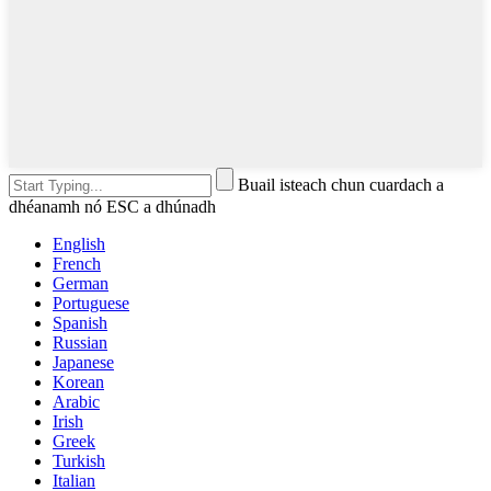
Buail isteach chun cuardach a
dhéanamh nó ESC a dhúnadh
English
French
German
Portuguese
Spanish
Russian
Japanese
Korean
Arabic
Irish
Greek
Turkish
Italian