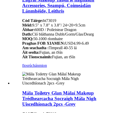
Accessories, Seampú, Coimeádán
Lánmhéide, Leithris
Cód Táirge:
ht73019
Méid:
9.5" x 7.8" x 3.8"/ 24×20×9.5cm
Ábhar:
600D / Poileistear Dragon
Dath:
Cló bláthanna Dubh/Gorm/Glas/Dearg
MOQ:
50-1000 ríomhaire
Praghas FOB XIAMEN:
USD4.99-6.49
Am seachadta :
Timpeall 40-55 lá
Áit seolta:
Fujian, an tSín
Áit Tionscnaimh:
Fujian, an tSín
fiosrúchán
mion
Mála Toiletry Glan Málaí Makeup
Trédhearcacha Socraigh Mála Nigh
Uiscedhíonach 2pcs -Grey