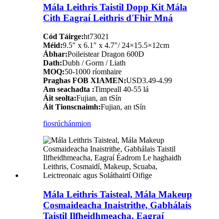
Mála Leithris Taistil Dopp Kit Mála
Cith Eagraí Leithris d'Fhir Mná
Cód Táirge:
ht73021
Méid:
9.5" x 6.1" x 4.7"/ 24×15.5×12cm
Ábhar:
Poileistear Dragon 600D
Dath:
Dubh / Gorm / Liath
MOQ:
50-1000 ríomhaire
Praghas FOB XIAMEN:
USD3.49-4.99
Am seachadta :
Timpeall 40-55 lá
Áit seolta:
Fujian, an tSín
Áit Tionscnaimh:
Fujian, an tSín
fiosrúchán
mion
Mála Leithris Taisteal, Mála Makeup
Cosmaideacha Inaistrithe, Gabhálais
Taistil Ilfheidhmeacha, Eagraí