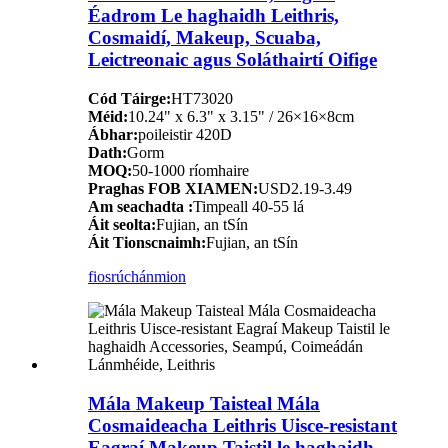
Éadrom Le haghaidh Leithris,
Cosmaidí, Makeup, Scuaba,
Leictreonaic agus Soláthairtí Oifige
Cód Táirge:
HT73020
Méid:
10.24" x 6.3" x 3.15" / 26×16×8cm
Ábhar:
poileistir 420D
Dath:
Gorm
MOQ:
50-1000 ríomhaire
Praghas FOB XIAMEN:
USD2.19-3.49
Am seachadta :
Timpeall 40-55 lá
Áit seolta:
Fujian, an tSín
Áit Tionscnaimh:
Fujian, an tSín
fiosrúchán
mion
Mála Makeup Taisteal Mála
Cosmaideacha Leithris Uisce-resistant
Eagraí Makeup Taistil le haghaidh