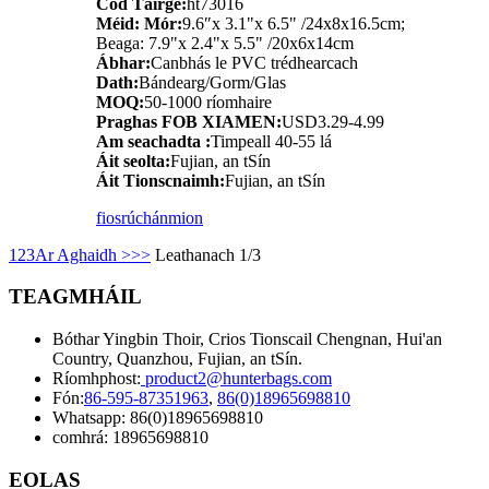
Cód Táirge:
ht73016
Méid: Mór:
9.6″x 3.1"x 6.5" /24x8x16.5cm;
Beaga: 7.9"x 2.4"x 5.5" /20x6x14cm
Ábhar:
Canbhás le PVC trédhearcach
Dath:
Bándearg/Gorm/Glas
MOQ:
50-1000 ríomhaire
Praghas FOB XIAMEN:
USD3.29-4.99
Am seachadta :
Timpeall 40-55 lá
Áit seolta:
Fujian, an tSín
Áit Tionscnaimh:
Fujian, an tSín
fiosrúchán
mion
1
2
3
Ar Aghaidh >
>>
Leathanach 1/3
TEAGMHÁIL
Bóthar Yingbin Thoir, Crios Tionscail Chengnan, Hui'an
Country, Quanzhou, Fujian, an tSín.
Ríomhphost:
product2@hunterbags.com
Fón:
86-595-87351963
,
86(0)18965698810
Whatsapp: 86(0)18965698810
comhrá: 18965698810
EOLAS