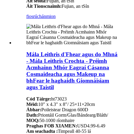
Áit seolta:
Fujian, an tSín
Áit Tionscnaimh:
Fujian, an tSín
fiosrúchán
mion
Mála Leithris d'Fhear agus do Mhná
- Mála Leithris Crochta - Préimh
Acmhainn Mhór Eagraí Cásanna
Cosmaideacha agus Makeup na
bhFear le haghaidh Giomnáisiam
agus Taistil
Cód Táirge:
ht73023
Méid:
10" x 4.3" x 8"/ 25×11×20cm
Ábhar:
Poileistear Dragon 600D
Dath:
Priontáil Gorm/Glas/Bándearg/Bláth/
MOQ:
50-1000 ríomhaire
Praghas FOB XIAMEN:
USD4.99-6.49
Am seachadta :
Timpeall 40-55 lá