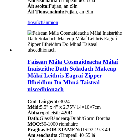
Am seachadta :
Timpeall 40-55 lá
Áit seolta:
Fujian, an tSín
Áit Tionscnaimh:
Fujian, an tSín
fiosrúchán
mion
Faisean Mála Cosmaideacha Málaí
Inaistrithe Dath Soladach Makeup
Málaí Leithris Eagraí Zipper
Ilfheidhm Do Mhná Taisteal
uiscedhíonach
Cód Táirge:
ht73024
Méid:
5.5" x 4" x 2.75"/ 14×10×7cm
Ábhar:
poileistir 420D
Dath:
Glas/Bándearg/Dubh/Gorm Dorcha
MOQ:
50-1000 ríomhaire
Praghas FOB XIAMEN:
USD2.19-3.49
Am seachadta :
Timpeall 40-55 lá