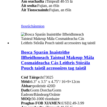
Am seachadta :
Timpeall 40-55 lá
Áit seolta:
Fujian, an tSín
Áit Tionscnaimh:
Fujian, an tSín
fiosrúchán
mion
Bosca Sparán Inaistrithe
Ilfheidhmeach Taisteal Makeup Mála
Cosmaideacha Cás Leithris Stórála
Pouch taistil accessoires tag taistil
Cód Táirge:
ht73025
Méid:
6.3" x 3.5" x 4.75"/ 16×9×12cm
Ábhar:
poileistir 420D
Dath:
Gorm Dorcha/Gorm
Éadrom/Bándearg/Oráiste
MOQ:
50-1000 ríomhaire
Praghas FOB XIAMEN:
USD2.49-3.99