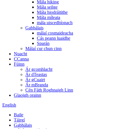
Mála hiking
Mála seilge
Mála hiodráitithe
Mála míleata
mála uiscedhíonach
Gabhálais
málaí cosmaideacha
Cás peann luaidhe
Sparán
Málaí cur chun cinn
Nuacht
CCanna
Fúinn
Ár gcomhlacht
Ár dTeastas
Ár gCuairt
Ár mBranda
Cén Fáth Roghnaigh Linn
Glaoigh orainn
English
Baile
Táirgí
Gabhálais