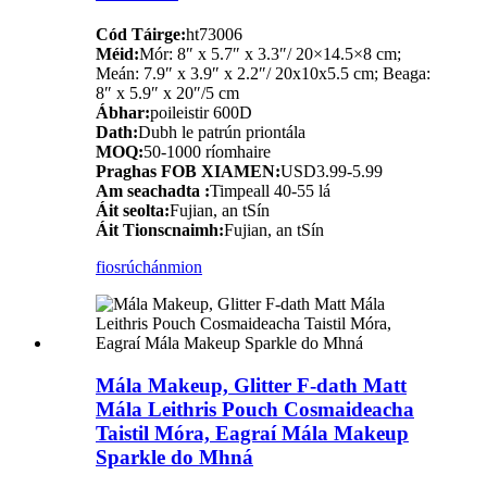
Cód Táirge:
ht73006
Méid:
Mór: 8″ x 5.7″ x 3.3″/ 20×14.5×8 cm;
Meán: 7.9″ x 3.9″ x 2.2″/ 20x10x5.5 cm; Beaga:
8″ x 5.9″ x 20″/5 cm
Ábhar:
poileistir 600D
Dath:
Dubh le patrún priontála
MOQ:
50-1000 ríomhaire
Praghas FOB XIAMEN:
USD3.99-5.99
Am seachadta :
Timpeall 40-55 lá
Áit seolta:
Fujian, an tSín
Áit Tionscnaimh:
Fujian, an tSín
fiosrúchán
mion
Mála Makeup, Glitter F-dath Matt
Mála Leithris Pouch Cosmaideacha
Taistil Móra, Eagraí Mála Makeup
Sparkle do Mhná