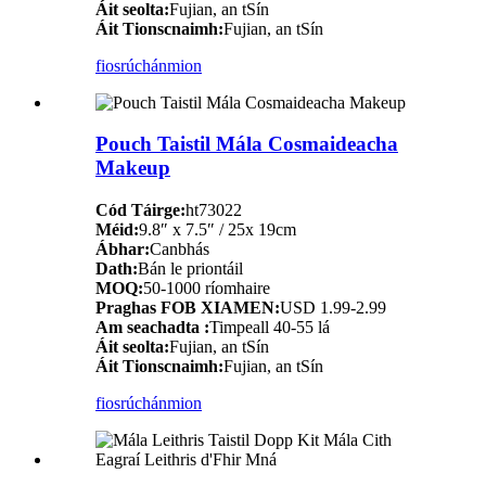
Áit seolta:
Fujian, an tSín
Áit Tionscnaimh:
Fujian, an tSín
fiosrúchán
mion
Pouch Taistil Mála Cosmaideacha
Makeup
Cód Táirge:
ht73022
Méid:
9.8″ x 7.5″ / 25x 19cm
Ábhar:
Canbhás
Dath:
Bán le priontáil
MOQ:
50-1000 ríomhaire
Praghas FOB XIAMEN:
USD 1.99-2.99
Am seachadta :
Timpeall 40-55 lá
Áit seolta:
Fujian, an tSín
Áit Tionscnaimh:
Fujian, an tSín
fiosrúchán
mion