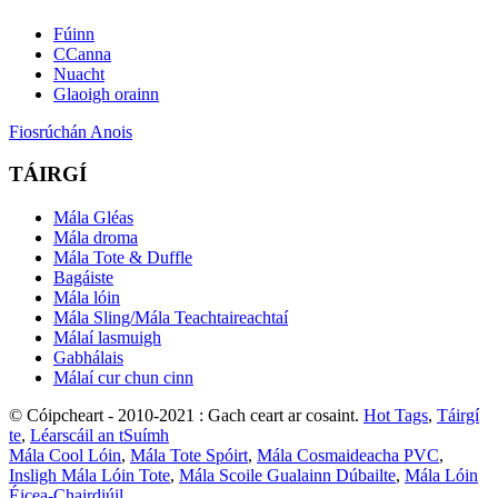
Fúinn
CCanna
Nuacht
Glaoigh orainn
Fiosrúchán Anois
TÁIRGÍ
Mála Gléas
Mála droma
Mála Tote & Duffle
Bagáiste
Mála lóin
Mála Sling/Mála Teachtaireachtaí
Málaí lasmuigh
Gabhálais
Málaí cur chun cinn
© Cóipcheart - 2010-2021 : Gach ceart ar cosaint.
Hot Tags
,
Táirgí
te
,
Léarscáil an tSuímh
Mála Cool Lóin
,
Mála Tote Spóirt
,
Mála Cosmaideacha PVC
,
Insligh Mála Lóin Tote
,
Mála Scoile Gualainn Dúbailte
,
Mála Lóin
Éicea-Chairdiúil
,