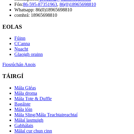
Fón:
86-595-87351963
,
86(0)18965698810
Whatsapp: 86(0)18965698810
comhrá: 18965698810
EOLAS
Fúinn
CCanna
Nuacht
Glaoigh orainn
Fiosrúchán Anois
TÁIRGÍ
Mála Gléas
Mála droma
Mála Tote & Duffle
Bagáiste
Mála lóin
Mála Sling/Mála Teachtaireachtaí
Málaí lasmuigh
Gabhálais
Málaí cur chun cinn