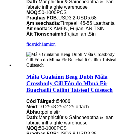
Dath:
Mar phictiúr & Saincheaptha & lean
fabraic infhaighte warehuose
MOQ:
50-1000PCS
Praghas FOB:
USD3.2-USD5.68
Am seachadta:
Timpeall 45-55 Laethanta
Áit seolta:
XIAMEN, Fujian, AN TSÍN
Áit Tionscnaimh:
Fujian, an tSín
fiosrúchán
mion
Mála Gualainn Beag Dubh Mála
Crossbody Cill Fón do Mhná Fir
Buachaillí Cailíní Taisteal Cúiseach
Cód Táirge:
ht54006
Méid:
10.25×8.25×2.25 orlach
Ábhar:
poileistir
Dath:
Mar phictiúr & Saincheaptha & lean
fabraic infhaighte warehuose
MOQ:
50-1000PCS
Praghas FOB:
USD2.8-USD3.38