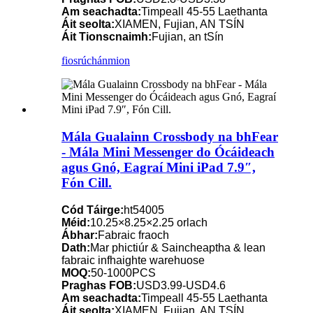
Am seachadta:
Timpeall 45-55 Laethanta
Áit seolta:
XIAMEN, Fujian, AN TSÍN
Áit Tionscnaimh:
Fujian, an tSín
fiosrúchán
mion
Mála Gualainn Crossbody na bhFear
- Mála Mini Messenger do Ócáideach
agus Gnó, Eagraí Mini iPad 7.9″,
Fón Cill.
Cód Táirge:
ht54005
Méid:
10.25×8.25×2.25 orlach
Ábhar:
Fabraic fraoch
Dath:
Mar phictiúr & Saincheaptha & lean
fabraic infhaighte warehuose
MOQ:
50-1000PCS
Praghas FOB:
USD3.99-USD4.6
Am seachadta:
Timpeall 45-55 Laethanta
Áit seolta:
XIAMEN, Fujian, AN TSÍN