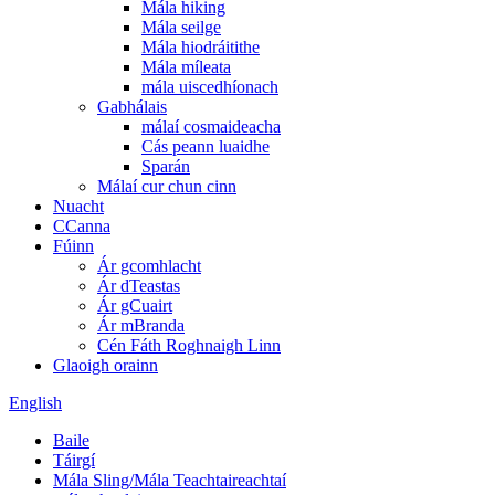
Mála hiking
Mála seilge
Mála hiodráitithe
Mála míleata
mála uiscedhíonach
Gabhálais
málaí cosmaideacha
Cás peann luaidhe
Sparán
Málaí cur chun cinn
Nuacht
CCanna
Fúinn
Ár gcomhlacht
Ár dTeastas
Ár gCuairt
Ár mBranda
Cén Fáth Roghnaigh Linn
Glaoigh orainn
English
Baile
Táirgí
Mála Sling/Mála Teachtaireachtaí