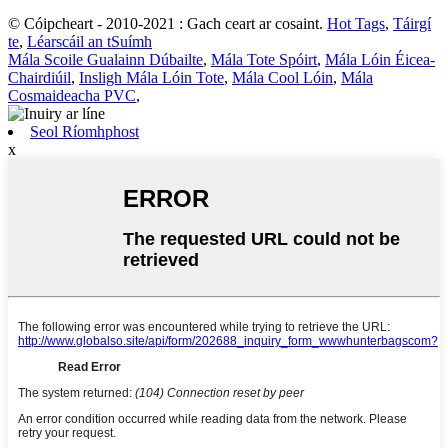
© Cóipcheart - 2010-2021 : Gach ceart ar cosaint.
Hot Tags
,
Táirgí
te
,
Léarscáil an tSuímh
Mála Scoile Gualainn Dúbailte
,
Mála Tote Spóirt
,
Mála Lóin Éicea-
Chairdiúil
,
Insligh Mála Lóin Tote
,
Mála Cool Lóin
,
Mála
Cosmaideacha PVC
,
Seol Ríomhphost
x