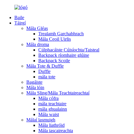
Baile
Táirgí
Mála Gléas
Trealamh Garchabhrach
Mála Ceoil Uirlis
Mála droma
Cúlphacáiste Cúisíochta/Taisteal
Backpack ríomhaire glúine
Backpack Scoile
Mála Tote & Duffle
Duffle
mála tote
Bagáiste
Mála lóin
Mála Sling/Mála Teachtaireachtaí
Mála cófra
mála teachtaire
mála ghualainn
Mála waist
Málaí lasmuigh
Mála liathróid
Mála iascaireachta