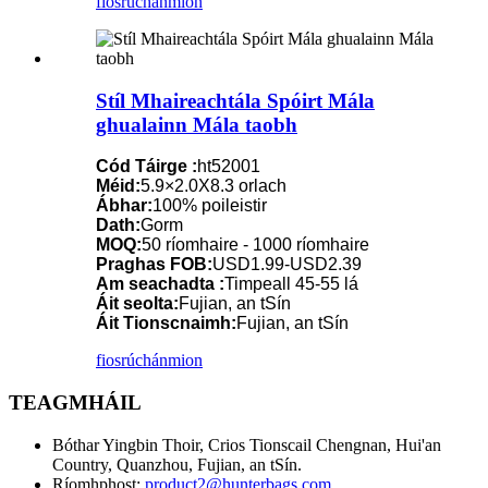
fiosrúchán
mion
Stíl Mhaireachtála Spóirt Mála
ghualainn Mála taobh
Cód Táirge :
ht52001
Méid:
5.9×2.0X8.3 orlach
Ábhar:
100% poileistir
Dath:
Gorm
MOQ:
50 ríomhaire - 1000 ríomhaire
Praghas FOB:
USD1.99-USD2.39
Am seachadta :
Timpeall 45-55 lá
Áit seolta:
Fujian, an tSín
Áit Tionscnaimh:
Fujian, an tSín
fiosrúchán
mion
TEAGMHÁIL
Bóthar Yingbin Thoir, Crios Tionscail Chengnan, Hui'an
Country, Quanzhou, Fujian, an tSín.
Ríomhphost:
product2@hunterbags.com