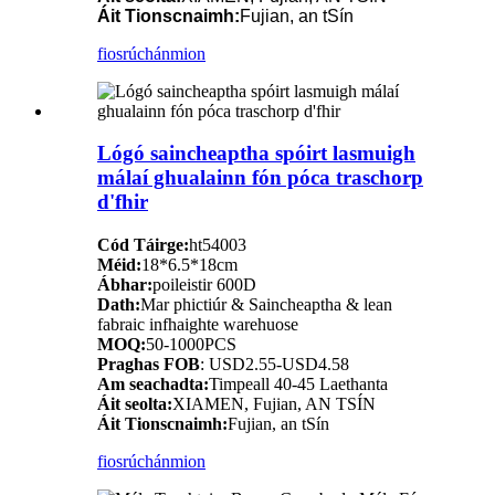
Áit Tionscnaimh:
Fujian, an tSín
fiosrúchán
mion
Lógó saincheaptha spóirt lasmuigh
málaí ghualainn fón póca traschorp
d'fhir
Cód Táirge:
ht54003
Méid:
18*6.5*18cm
Ábhar:
poileistir 600D
Dath:
Mar phictiúr & Saincheaptha & lean
fabraic infhaighte warehuose
MOQ:
50-1000PCS
Praghas FOB
: USD2.55-USD4.58
Am seachadta:
Timpeall 40-45 Laethanta
Áit seolta:
XIAMEN, Fujian, AN TSÍN
Áit Tionscnaimh:
Fujian, an tSín
fiosrúchán
mion