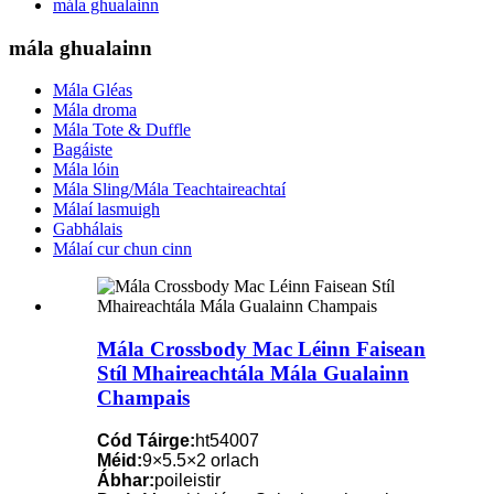
mála ghualainn
mála ghualainn
Mála Gléas
Mála droma
Mála Tote & Duffle
Bagáiste
Mála lóin
Mála Sling/Mála Teachtaireachtaí
Málaí lasmuigh
Gabhálais
Málaí cur chun cinn
Mála Crossbody Mac Léinn Faisean
Stíl Mhaireachtála Mála Gualainn
Champais
Cód Táirge:
ht54007
Méid:
9×5.5×2 orlach
Ábhar:
poileistir