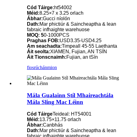
Cód Táirge:
ht54002
Méid:
8.25×7 x 3.25 orlach
Ábhar:
Gucci níolón
Dath:
Mar phictiúr & Saincheaptha & lean
fabraic infhaighte warehuose
MOQ: 5
0-1000PCS
Praghas FOB:
USD3.35-USD4.25
Am seachadta:
Timpeall 45-55 Laethanta
Áit seolta:
XIAMEN, Fujian, AN TSÍN
Áit Tionscnaimh:
Fujian, an tSín
fiosrúchán
mion
Mála Gualainn Stíl Mhaireachtála
Mála Sling Mac Léinn
Cód Táirge
Teideal: HT54001
Méid:
13.75×11.75 orlach
Ábhar:
Canbhás
Dath:
Mar phictiúr & Saincheaptha & lean
fabraic infhaighte warehuose