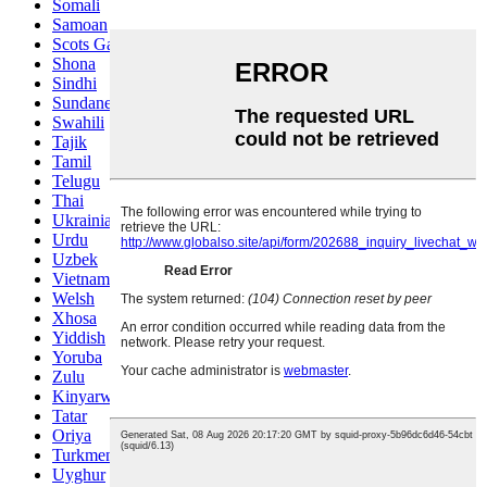
Somali
Samoan
Scots Gaelic
Shona
Sindhi
Sundanese
Swahili
Tajik
Tamil
Telugu
Thai
Ukrainian
Urdu
Uzbek
Vietnamese
Welsh
Xhosa
Yiddish
Yoruba
Zulu
Kinyarwanda
Tatar
Oriya
Turkmen
Uyghur