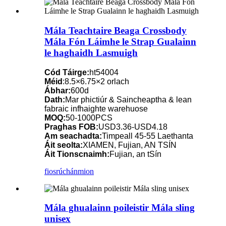
Mála Teachtaire Beaga Crossbody
Mála Fón Láimhe le Strap Gualainn
le haghaidh Lasmuigh
Cód Táirge:
ht54004
Méid
:8.5×6.75×2 orlach
Ábhar:
600d
Dath:
Mar phictiúr & Saincheaptha & lean
fabraic infhaighte warehuose
MOQ:
50-1000PCS
Praghas FOB:
USD3.36-USD4.18
Am seachadta:
Timpeall 45-55 Laethanta
Áit seolta:
XIAMEN, Fujian, AN TSÍN
Áit Tionscnaimh:
Fujian, an tSín
fiosrúchán
mion
Mála ghualainn poileistir Mála sling
unisex