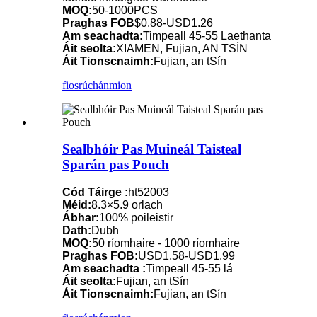
MOQ:
50-1000PCS
Praghas FOB
$0.88-USD1.26
Am seachadta:
Timpeall 45-55 Laethanta
Áit seolta:
XIAMEN, Fujian, AN TSÍN
Áit Tionscnaimh:
Fujian, an tSín
fiosrúchán
mion
Sealbhóir Pas Muineál Taisteal
Sparán pas Pouch
Cód Táirge :
ht52003
Méid:
8.3×5.9 orlach
Ábhar:
100% poileistir
Dath:
Dubh
MOQ:
50 ríomhaire - 1000 ríomhaire
Praghas FOB:
USD1.58-USD1.99
Am seachadta :
Timpeall 45-55 lá
Áit seolta:
Fujian, an tSín
Áit Tionscnaimh:
Fujian, an tSín