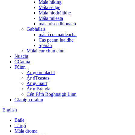
Mála hiking
Mála seilge
Mála hiodráitithe
Mála míleata
mála uiscedhíonach
Gabhálais
málaí cosmaideacha
Cás peann luaidhe
Sparán
Málaí cur chun cinn
Nuacht
CCanna
Fúinn
Ár gcomhlacht
Ár dTeastas
Ár gCuairt
Ár mBranda
Cén Fáth Roghnaigh Linn
Glaoigh orainn
English
Baile
Táirgí
Mála droma