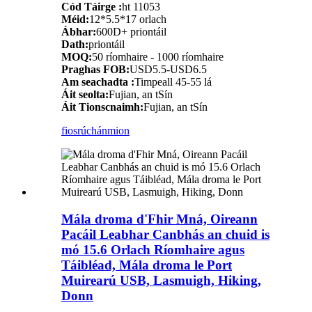
Cód Táirge :
ht 11053
Méid:
12*5.5*17 orlach
Ábhar:
600D+ priontáil
Dath:
priontáil
MOQ:
50 ríomhaire - 1000 ríomhaire
Praghas FOB:
USD5.5-USD6.5
Am seachadta :
Timpeall 45-55 lá
Áit seolta:
Fujian, an tSín
Áit Tionscnaimh:
Fujian, an tSín
fiosrúchán
mion
Mála droma d'Fhir Mná, Oireann
Pacáil Leabhar Canbhás an chuid is
mó 15.6 Orlach Ríomhaire agus
Táibléad, Mála droma le Port
Muirearú USB, Lasmuigh, Hiking,
Donn