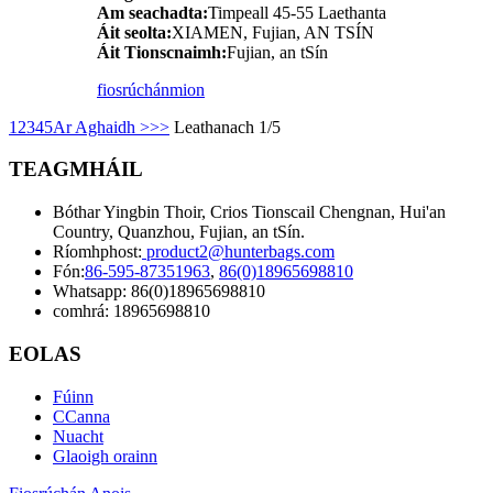
Am seachadta:
Timpeall 45-55 Laethanta
Áit seolta:
XIAMEN, Fujian, AN TSÍN
Áit Tionscnaimh:
Fujian, an tSín
fiosrúchán
mion
1
2
3
4
5
Ar Aghaidh >
>>
Leathanach 1/5
TEAGMHÁIL
Bóthar Yingbin Thoir, Crios Tionscail Chengnan, Hui'an
Country, Quanzhou, Fujian, an tSín.
Ríomhphost:
product2@hunterbags.com
Fón:
86-595-87351963
,
86(0)18965698810
Whatsapp: 86(0)18965698810
comhrá: 18965698810
EOLAS
Fúinn
CCanna
Nuacht
Glaoigh orainn