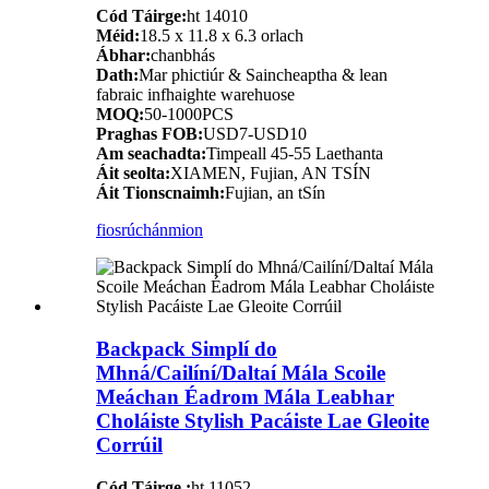
Cód Táirge:
ht 14010
Méid:
18.5 x 11.8 x 6.3 orlach
Ábhar:
chanbhás
Dath:
Mar phictiúr & Saincheaptha & lean
fabraic infhaighte warehuose
MOQ:
50-1000PCS
Praghas FOB:
USD7-USD10
Am seachadta:
Timpeall 45-55 Laethanta
Áit seolta:
XIAMEN, Fujian, AN TSÍN
Áit Tionscnaimh:
Fujian, an tSín
fiosrúchán
mion
Backpack Simplí do
Mhná/Cailíní/Daltaí Mála Scoile
Meáchan Éadrom Mála Leabhar
Choláiste Stylish Pacáiste Lae Gleoite
Corrúil
Cód Táirge :
ht 11052