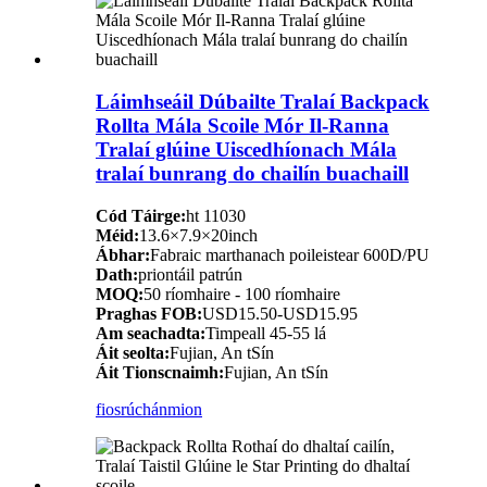
Láimhseáil Dúbailte Tralaí Backpack
Rollta Mála Scoile Mór Il-Ranna
Tralaí glúine Uiscedhíonach Mála
tralaí bunrang do chailín buachaill
Cód Táirge:
ht 11030
Méid:
13.6×7.9×20inch
Ábhar:
Fabraic marthanach poileistear 600D/PU
Dath:
priontáil patrún
MOQ:
50 ríomhaire - 100 ríomhaire
Praghas FOB:
USD15.50-USD15.95
Am seachadta:
Timpeall 45-55 lá
Áit seolta:
Fujian, An tSín
Áit Tionscnaimh:
Fujian, An tSín
fiosrúchán
mion