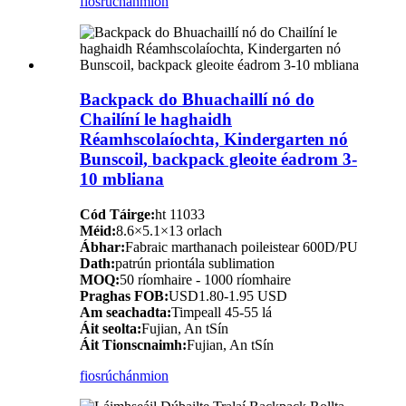
fiosrúchán
mion
Backpack do Bhuachaillí nó do
Chailíní le haghaidh
Réamhscolaíochta, Kindergarten nó
Bunscoil, backpack gleoite éadrom 3-
10 mbliana
Cód Táirge:
ht 11033
Méid:
8.6×5.1×13 orlach
Ábhar:
Fabraic marthanach poileistear 600D/PU
Dath:
patrún priontála sublimation
MOQ:
50 ríomhaire - 1000 ríomhaire
Praghas FOB:
USD1.80-1.95 USD
Am seachadta:
Timpeall 45-55 lá
Áit seolta:
Fujian, An tSín
Áit Tionscnaimh:
Fujian, An tSín
fiosrúchán
mion