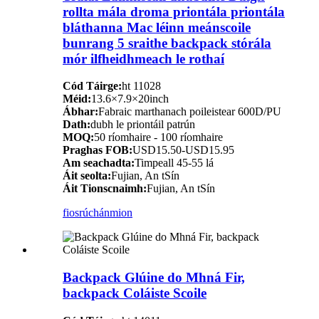
rollta mála droma priontála priontála
bláthanna Mac léinn meánscoile
bunrang 5 sraithe backpack stórála
mór ilfheidhmeach le rothaí
Cód Táirge:
ht 11028
Méid:
13.6×7.9×20inch
Ábhar:
Fabraic marthanach poileistear 600D/PU
Dath:
dubh le priontáil patrún
MOQ:
50 ríomhaire - 100 ríomhaire
Praghas FOB:
USD15.50-USD15.95
Am seachadta:
Timpeall 45-55 lá
Áit seolta:
Fujian, An tSín
Áit Tionscnaimh:
Fujian, An tSín
fiosrúchán
mion
Backpack Glúine do Mhná Fir,
backpack Coláiste Scoile