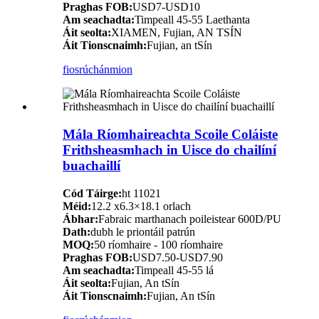
Praghas FOB:
USD7-USD10
Am seachadta:
Timpeall 45-55 Laethanta
Áit seolta:
XIAMEN, Fujian, AN TSÍN
Áit Tionscnaimh:
Fujian, an tSín
fiosrúchán
mion
Mála Ríomhaireachta Scoile Coláiste
Frithsheasmhach in Uisce do chailíní
buachaillí
Cód Táirge:
ht 11021
Méid:
12.2 x6.3×18.1 orlach
Ábhar:
Fabraic marthanach poileistear 600D/PU
Dath:
dubh le priontáil patrún
MOQ:
50 ríomhaire - 100 ríomhaire
Praghas FOB:
USD7.50-USD7.90
Am seachadta:
Timpeall 45-55 lá
Áit seolta:
Fujian, An tSín
Áit Tionscnaimh:
Fujian, An tSín