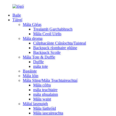
Baile
Táirgí
Mála Gléas
Trealamh Garchabhrach
Mála Ceoil Uirlis
Mála droma
Cúlphacáiste Cúisíochta/Taisteal
Backpack ríomhaire glúine
Backpack Scoile
Mála Tote & Duffle
Duffle
mála tote
Bagáiste
Mála lóin
Mála Sling/Mála Teachtaireachtaí
Mála cófra
mála teachtaire
mála ghualainn
Mála waist
Málaí lasmuigh
Mála liathróid
Mála iascaireachta