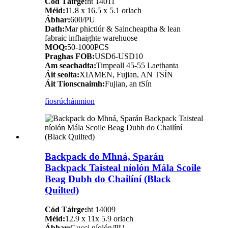
Cód Táirge:
ht 14011
Méid:
11.8 x 16.5 x 5.1 orlach
Ábhar:
600/PU
Dath:
Mar phictiúr & Saincheaptha & lean
fabraic infhaighte warehuose
MOQ:
50-1000PCS
Praghas FOB:
USD6-USD10
Am seachadta:
Timpeall 45-55 Laethanta
Áit seolta:
XIAMEN, Fujian, AN TSÍN
Áit Tionscnaimh:
Fujian, an tSín
fiosrúchán
mion
Backpack do Mhná, Sparán
Backpack Taisteal níolón Mála Scoile
Beag Dubh do Chailíní (Black
Quilted)
Cód Táirge:
ht 14009
Méid:
12.9 x 11x 5.9 orlach
Ábhar:
Gucci níolón/PU