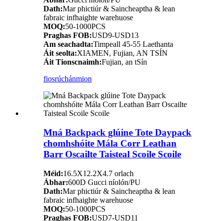
Dath:
Mar phictiúr & Saincheaptha & lean
fabraic infhaighte warehuose
MOQ:
50-1000PCS
Praghas FOB:
USD9-USD13
Am seachadta:
Timpeall 45-55 Laethanta
Áit seolta:
XIAMEN, Fujian, AN TSÍN
Áit Tionscnaimh:
Fujian, an tSín
fiosrúchán
mion
Mná Backpack glúine Tote Daypack
chomhshóite Mála Corr Leathan
Barr Oscailte Taisteal Scoile Scoile
Méid:
16.5X12.2X4.7 orlach
Ábhar:
600D Gucci níolón/PU
Dath:
Mar phictiúr & Saincheaptha & lean
fabraic infhaighte warehuose
MOQ:
50-1000PCS
Praghas FOB:
USD7-USD11