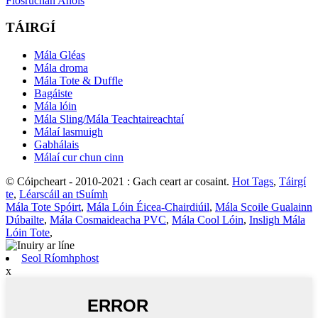
Fiosrúchán Anois
TÁIRGÍ
Mála Gléas
Mála droma
Mála Tote & Duffle
Bagáiste
Mála lóin
Mála Sling/Mála Teachtaireachtaí
Málaí lasmuigh
Gabhálais
Málaí cur chun cinn
© Cóipcheart - 2010-2021 : Gach ceart ar cosaint.
Hot Tags
,
Táirgí
te
,
Léarscáil an tSuímh
Mála Tote Spóirt
,
Mála Lóin Éicea-Chairdiúil
,
Mála Scoile Gualainn
Dúbailte
,
Mála Cosmaideacha PVC
,
Mála Cool Lóin
,
Insligh Mála
Lóin Tote
,
Seol Ríomhphost
x