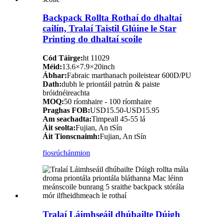
Backpack Rollta Rothaí do dhaltaí
cailín, Tralaí Taistil Glúine le Star
Printing do dhaltaí scoile
Cód Táirge:
ht 11029
Méid:
13.6×7.9×20inch
Ábhar:
Fabraic marthanach poileistear 600D/PU
Dath:
dubh le priontáil patrún & paiste
bróidnéireachta
MOQ:
50 ríomhaire - 100 ríomhaire
Praghas FOB:
USD15.50-USD15.95
Am seachadta:
Timpeall 45-55 lá
Áit seolta:
Fujian, An tSín
Áit Tionscnaimh:
Fujian, An tSín
fiosrúchán
mion
Tralaí Láimhseáil dhúbailte Dúigh