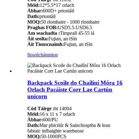
Méid:
12*5.5*17 orlach
Ábhar:
600D+ priontáil
Dath:
priontáil
MOQ:
50 ríomhaire - 1000 ríomhaire
Praghas FOB:
USD5.5-USD6.5
Am seachadta :
Timpeall 45-55 lá
Áit seolta:
Fujian, an tSín
Áit Tionscnaimh:
Fujian, an tSín
fiosrúchán
mion
Backpack Scoile do Chailíní Móra 16
Orlach Pacáiste Corr Lae Cartún
unicorn
Cód Táirge :
ht 14004
Méid:
16 x 11 x 7 orlach
Ábhar:
600/PU
Dath:
Mar phictiúr & Saincheaptha & lean
fabraic infhaighte warehuose
MOQ:
50-1000PCS