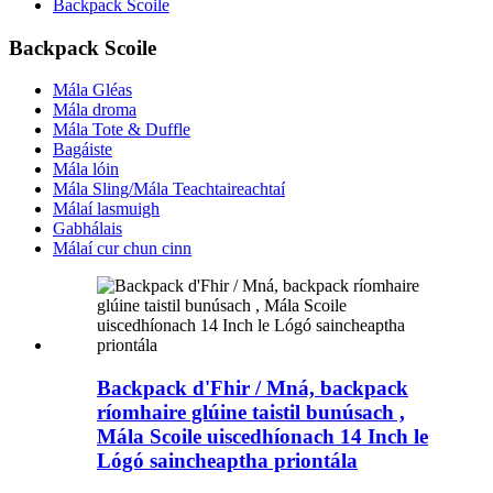
Backpack Scoile
Backpack Scoile
Mála Gléas
Mála droma
Mála Tote & Duffle
Bagáiste
Mála lóin
Mála Sling/Mála Teachtaireachtaí
Málaí lasmuigh
Gabhálais
Málaí cur chun cinn
Backpack d'Fhir / Mná, backpack
ríomhaire glúine taistil bunúsach ,
Mála Scoile uiscedhíonach 14 Inch le
Lógó saincheaptha priontála