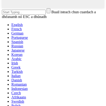
Buail isteach chun cuardach a
dhéanamh nó ESC a dhúnadh
English
French
German
Portuguese
Spanish
Russian
Japanese
Korean
Arabic
Irish
Greek
Turkish
Italian
Danish
Romanian
Indonesian
Czech
Afrikaans
Swedish
Polish