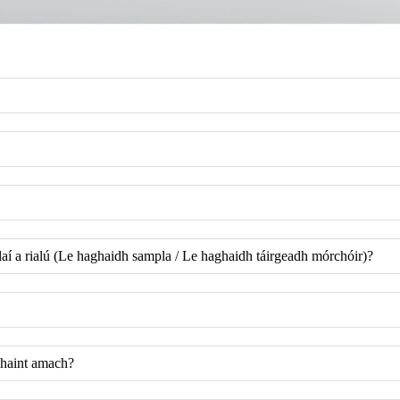
aí a rialú (Le haghaidh sampla / Le haghaidh táirgeadh mórchóir)?
haint amach?