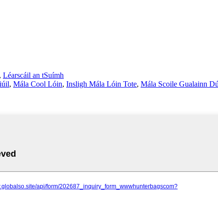
,
Léarscáil an tSuímh
úil
,
Mála Cool Lóin
,
Insligh Mála Lóin Tote
,
Mála Scoile Gualainn Dú