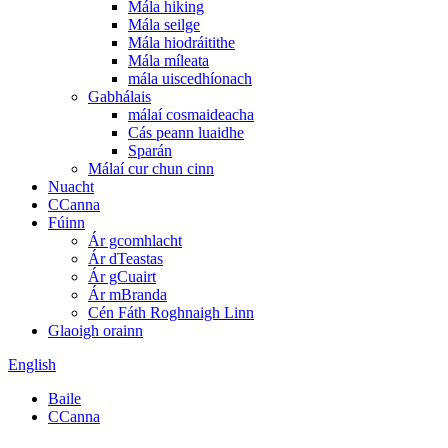
Mála hiking
Mála seilge
Mála hiodráitithe
Mála míleata
mála uiscedhíonach
Gabhálais
málaí cosmaideacha
Cás peann luaidhe
Sparán
Málaí cur chun cinn
Nuacht
CCanna
Fúinn
Ár gcomhlacht
Ár dTeastas
Ár gCuairt
Ár mBranda
Cén Fáth Roghnaigh Linn
Glaoigh orainn
English
Baile
CCanna