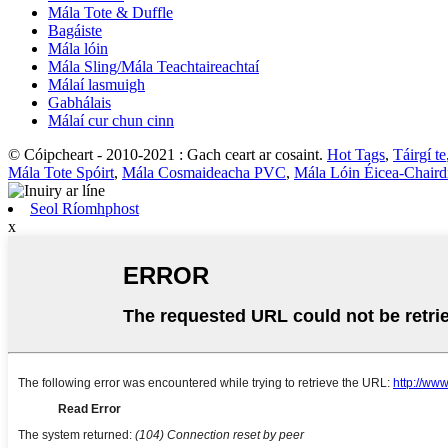
Mála Tote & Duffle
Bagáiste
Mála lóin
Mála Sling/Mála Teachtaireachtaí
Málaí lasmuigh
Gabhálais
Málaí cur chun cinn
© Cóipcheart - 2010-2021 : Gach ceart ar cosaint.
Hot Tags
,
Táirgí te
Mála Tote Spóirt
,
Mála Cosmaideacha PVC
,
Mála Lóin Éicea-Chairdi
Seol Ríomhphost
x