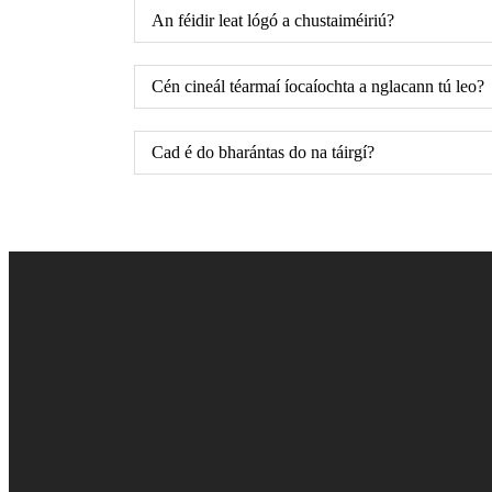
An féidir leat lógó a chustaiméiriú?
Cén cineál téarmaí íocaíochta a nglacann tú leo?
Cad é do bharántas do na táirgí?