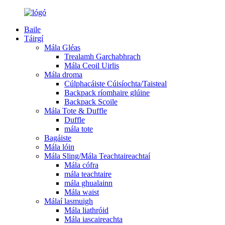
Baile
Táirgí
Mála Gléas
Trealamh Garchabhrach
Mála Ceoil Uirlis
Mála droma
Cúlphacáiste Cúisíochta/Taisteal
Backpack ríomhaire glúine
Backpack Scoile
Mála Tote & Duffle
Duffle
mála tote
Bagáiste
Mála lóin
Mála Sling/Mála Teachtaireachtaí
Mála cófra
mála teachtaire
mála ghualainn
Mála waist
Málaí lasmuigh
Mála liathróid
Mála iascaireachta