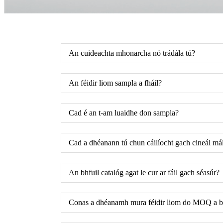
An cuideachta mhonarcha nó trádála tú?
An féidir liom sampla a fháil?
Cad é an t-am luaidhe don sampla?
Cad a dhéanann tú chun cáilíocht gach cineál mál
An bhfuil catalóg agat le cur ar fáil gach séasúr?
Conas a dhéanamh mura féidir liom do MOQ a b