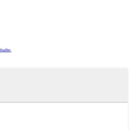
bailte
,