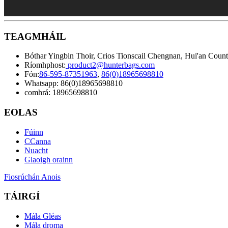
TEAGMHÁIL
Bóthar Yingbin Thoir, Crios Tionscail Chengnan, Hui'an Countr
Ríomhphost:
product2@hunterbags.com
Fón:
86-595-87351963
,
86(0)18965698810
Whatsapp: 86(0)18965698810
comhrá: 18965698810
EOLAS
Fúinn
CCanna
Nuacht
Glaoigh orainn
Fiosrúchán Anois
TÁIRGÍ
Mála Gléas
Mála droma