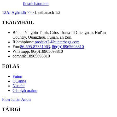
fiosrúchán
mion
1
2
Ar Aghaidh >
>>
Leathanach 1/2
TEAGMHÁIL
Bóthar Yingbin Thoir, Crios Tionscail Chengnan, Hui'an
Country, Quanzhou, Fujian, an tSín.
Ríomhphost:
product2@hunterbags.com
Fón:
86-595-87351963
,
86(0)18965698810
Whatsapp: 86(0)18965698810
comhrá: 18965698810
EOLAS
Fúinn
CCanna
Nuacht
Glaoigh orainn
Fiosrúchán Anois
TÁIRGÍ