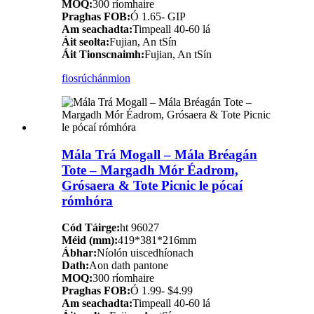
MOQ:
300 ríomhaire
Praghas FOB:
Ó 1.65- GIP
Am seachadta:
Timpeall 40-60 lá
Áit seolta:
Fujian, An tSín
Áit Tionscnaimh:
Fujian, An tSín
fiosrúchán
mion
Mála Trá Mogall – Mála Bréagán
Tote – Margadh Mór Éadrom,
Grósaera & Tote Picnic le pócaí
rómhóra
Cód Táirge:
ht 96027
Méid (mm):
419*381*216mm
Ábhar:
Níolón uiscedhíonach
Dath:
Aon dath pantone
MOQ:
300 ríomhaire
Praghas FOB:
Ó 1.99- $4.99
Am seachadta:
Timpeall 40-60 lá