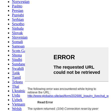
Norwegian
Pashto
Persian
Punjabi
Serbian
Sesotho
Sinhala
Slovak
Slovenian
Somali
Samoan
Scots Gaelic
Shona
Sindhi
Sundanese
Swahili
Tajik
Tamil
Telugu
Thai
Ukrainian
Urdu
Uzbek
Vietnamese
Welsh