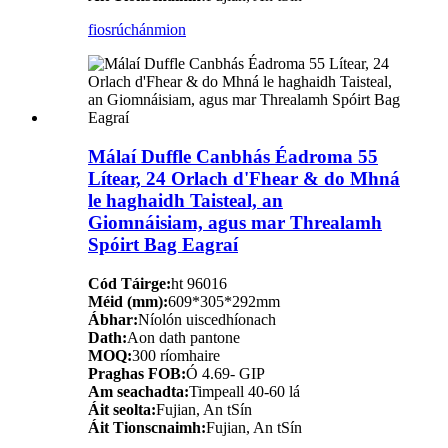
fiosrúchán
mion
Málaí Duffle Canbhás Éadroma 55
Lítear, 24 Orlach d'Fhear & do Mhná
le haghaidh Taisteal, an
Giomnáisiam, agus mar Threalamh
Spóirt Bag Eagraí
Cód Táirge:
ht 96016
Méid (mm):
609*305*292mm
Ábhar:
Níolón uiscedhíonach
Dath:
Aon dath pantone
MOQ:
300 ríomhaire
Praghas FOB:
Ó 4.69- GIP
Am seachadta:
Timpeall 40-60 lá
Áit seolta:
Fujian, An tSín
Áit Tionscnaimh:
Fujian, An tSín