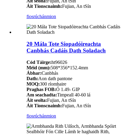
Áit seolta:
Fujian, An tSín
Áit Tionscnaimh:
Fujian, An tSín
fiosrúchán
mion
20 Mála Tote Siopadóireachta
Canbhás Cadáis Dath Soladach
Cód Táirge:
ht96026
Méid (mm):
508*356*152.4mm
Ábhar:
Canbhás
Dath:
Aon dath pantone
MOQ:
300 ríomhaire
Praghas FOB:
Ó 1.49- GIP
Am seachadta:
Timpeall 40-60 lá
Áit seolta:
Fujian, An tSín
Áit Tionscnaimh:
Fujian, An tSín
fiosrúchán
mion