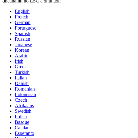
dhéanamh nó ESC a dhúnadh
English
French
German
Portuguese
Spanish
Russian
Japanese
Korean
Arabic
Irish
Greek
Turkish
Italian
Danish
Romanian
Indonesian
Czech
Afrikaans
Swedish
Polish
Basque
Catalan
Esperanto