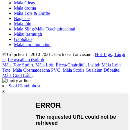
Mála Gléas
Mála droma
Mála Tote & Duffle
Bagáiste
Mála lóin
Mála Sling/Mála Teachtaireachtaí
Málaí lasmuigh
Gabhálais
Málaí cur chun cinn
© Cóipcheart - 2010-2021 : Gach ceart ar cosaint.
Hot Tags
,
Táirgí
te
,
Léarscáil an tSuímh
Mála Tote Spóirt
,
Mála Lóin Éicea-Chairdiúil
,
Insligh Mála Lóin
Tote
,
Mála Cosmaideacha PVC
,
Mála Scoile Gualainn Dúbailte
,
Mála Cool Lóin
,
Seol Ríomhphost
x