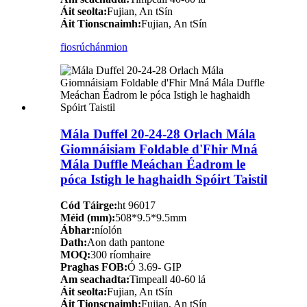
Áit seolta:
Fujian, An tSín
Áit Tionscnaimh:
Fujian, An tSín
fiosrúchán
mion
Mála Duffel 20-24-28 Orlach Mála
Giomnáisiam Foldable d'Fhir Mná
Mála Duffle Meáchan Éadrom le
póca Istigh le haghaidh Spóirt Taistil
Cód Táirge:
ht 96017
Méid (mm):
508*9.5*9.5mm
Ábhar:
níolón
Dath:
Aon dath pantone
MOQ:
300 ríomhaire
Praghas FOB:
Ó 3.69- GIP
Am seachadta:
Timpeall 40-60 lá
Áit seolta:
Fujian, An tSín
Áit Tionscnaimh:
Fujian, An tSín