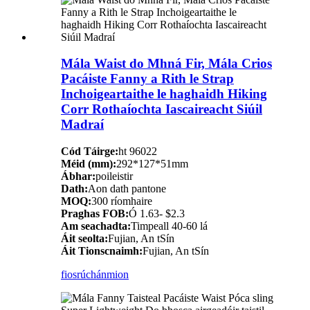
Mála Waist do Mhná Fir, Mála Crios
Pacáiste Fanny a Rith le Strap
Inchoigeartaithe le haghaidh Hiking
Corr Rothaíochta Iascaireacht Siúil
Madraí
Cód Táirge:
ht 96022
Méid (mm):
292*127*51mm
Ábhar:
poileistir
Dath:
Aon dath pantone
MOQ:
300 ríomhaire
Praghas FOB:
Ó 1.63- $2.3
Am seachadta:
Timpeall 40-60 lá
Áit seolta:
Fujian, An tSín
Áit Tionscnaimh:
Fujian, An tSín
fiosrúchán
mion