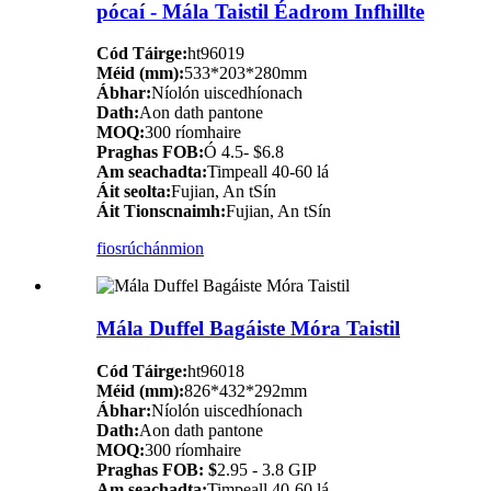
pócaí - Mála Taistil Éadrom Infhillte
Cód Táirge:
ht96019
Méid (mm):
533*203*280mm
Ábhar:
Níolón uiscedhíonach
Dath:
Aon dath pantone
MOQ:
300 ríomhaire
Praghas FOB:
Ó 4.5- $6.8
Am seachadta:
Timpeall 40-60 lá
Áit seolta:
Fujian, An tSín
Áit Tionscnaimh:
Fujian, An tSín
fiosrúchán
mion
Mála Duffel Bagáiste Móra Taistil
Cód Táirge:
ht96018
Méid (mm):
826*432*292mm
Ábhar:
Níolón uiscedhíonach
Dath:
Aon dath pantone
MOQ:
300 ríomhaire
Praghas FOB: $
2.95 - 3.8 GIP
Am seachadta:
Timpeall 40-60 lá