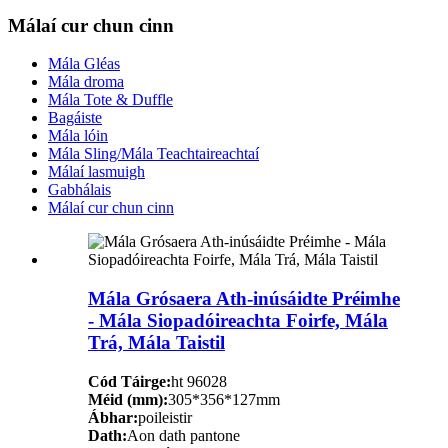
Málaí cur chun cinn
Mála Gléas
Mála droma
Mála Tote & Duffle
Bagáiste
Mála lóin
Mála Sling/Mála Teachtaireachtaí
Málaí lasmuigh
Gabhálais
Málaí cur chun cinn
Mála Grósaera Ath-inúsáidte Préimhe
- Mála Siopadóireachta Foirfe, Mála
Trá, Mála Taistil
Cód Táirge:
ht 96028
Méid (mm):
305*356*127mm
Ábhar:
poileistir
Dath:
Aon dath pantone