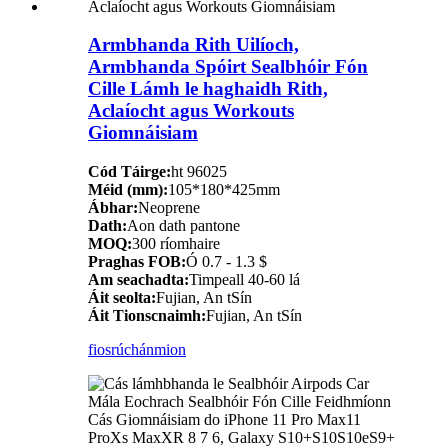
Armbhanda Rith Uilíoch,
Armbhanda Spóirt Sealbhóir Fón
Cille Lámh le haghaidh Rith,
Aclaíocht agus Workouts
Giomnáisiam
Cód Táirge:
ht 96025
Méid (mm):
105*180*425mm
Ábhar:
Neoprene
Dath:
Aon dath pantone
MOQ:
300 ríomhaire
Praghas FOB:
Ó 0.7 - 1.3 $
Am seachadta:
Timpeall 40-60 lá
Áit seolta:
Fujian, An tSín
Áit Tionscnaimh:
Fujian, An tSín
fiosrúchán
mion