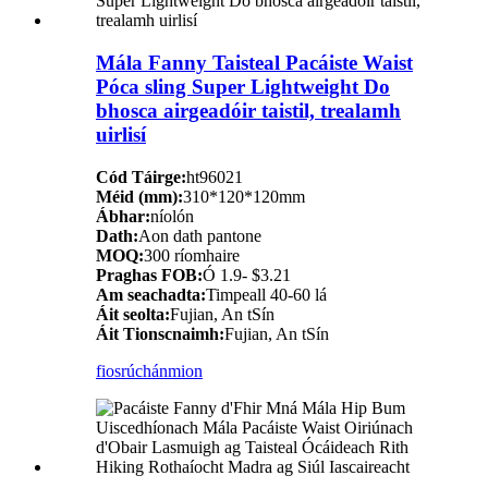
Mála Fanny Taisteal Pacáiste Waist
Póca sling Super Lightweight Do
bhosca airgeadóir taistil, trealamh
uirlisí
Cód Táirge:
ht96021
Méid (mm):
310*120*120mm
Ábhar:
níolón
Dath:
Aon dath pantone
MOQ:
300 ríomhaire
Praghas FOB:
Ó 1.9- $3.21
Am seachadta:
Timpeall 40-60 lá
Áit seolta:
Fujian, An tSín
Áit Tionscnaimh:
Fujian, An tSín
fiosrúchán
mion