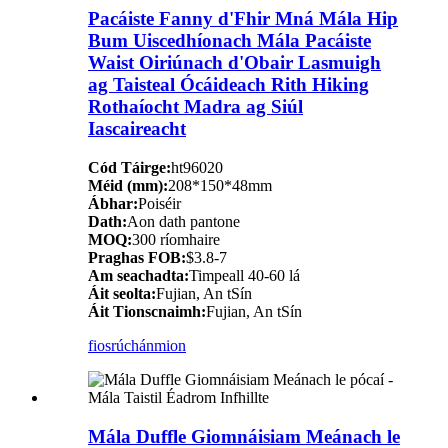
Pacáiste Fanny d'Fhir Mná Mála Hip
Bum Uiscedhíonach Mála Pacáiste
Waist Oiriúnach d'Obair Lasmuigh
ag Taisteal Ócáideach Rith Hiking
Rothaíocht Madra ag Siúl
Iascaireacht
Cód Táirge:
ht96020
Méid (mm):
208*150*48mm
Ábhar:
Poiséir
Dath:
Aon dath pantone
MOQ:
300 ríomhaire
Praghas FOB:
$3.8-7
Am seachadta:
Timpeall 40-60 lá
Áit seolta:
Fujian, An tSín
Áit Tionscnaimh:
Fujian, An tSín
fiosrúchán
mion
Mála Duffle Giomnáisiam Meánach le