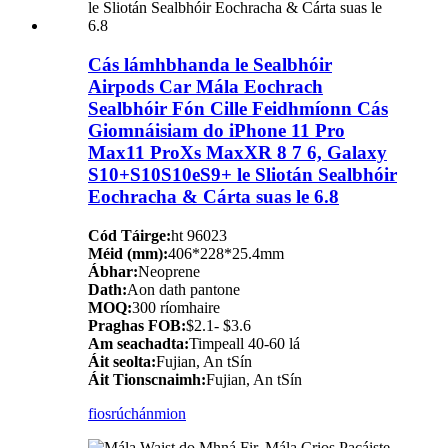
Cás lámhbhanda le Sealbhóir
Airpods Car Mála Eochrach
Sealbhóir Fón Cille Feidhmíonn Cás
Giomnáisiam do iPhone 11 Pro
Max11 ProXs MaxXR 8 7 6, Galaxy
S10+S10S10eS9+ le Sliotán Sealbhóir
Eochracha & Cárta suas le 6.8
Cód Táirge:
ht 96023
Méid (mm):
406*228*25.4mm
Ábhar:
Neoprene
Dath:
Aon dath pantone
MOQ:
300 ríomhaire
Praghas FOB:
$2.1- $3.6
Am seachadta:
Timpeall 40-60 lá
Áit seolta:
Fujian, An tSín
Áit Tionscnaimh:
Fujian, An tSín
fiosrúchán
mion