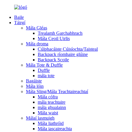
Baile
Táirgí
Mála Gléas
Trealamh Garchabhrach
Mála Ceoil Uirlis
Mála droma
Cúlphacáiste Cúisíochta/Taisteal
Backpack ríomhaire glúine
Backpack Scoile
Mála Tote & Duffle
Duffle
mála tote
Bagáiste
Mála lóin
Mála Sling/Mála Teachtaireachtaí
Mála cófra
mála teachtaire
mála ghualainn
Mála waist
Málaí lasmuigh
Mála liathróid
Mála iascaireachta