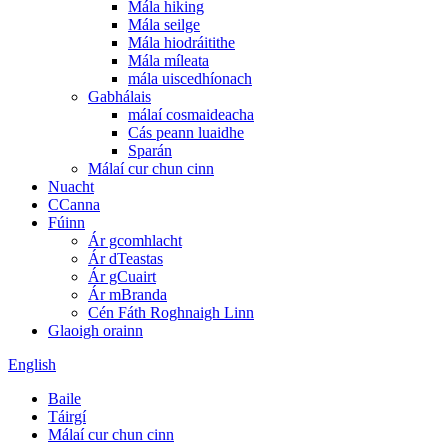
Mála hiking
Mála seilge
Mála hiodráitithe
Mála míleata
mála uiscedhíonach
Gabhálais
málaí cosmaideacha
Cás peann luaidhe
Sparán
Málaí cur chun cinn
Nuacht
CCanna
Fúinn
Ár gcomhlacht
Ár dTeastas
Ár gCuairt
Ár mBranda
Cén Fáth Roghnaigh Linn
Glaoigh orainn
English
Baile
Táirgí
Málaí cur chun cinn