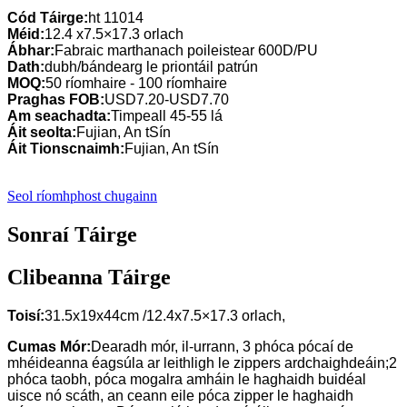
Cód Táirge:
ht 11014
Méid:
12.4 x7.5×17.3 orlach
Ábhar:
Fabraic marthanach poileistear 600D/PU
Dath:
dubh/bándearg le priontáil patrún
MOQ:
50 ríomhaire - 100 ríomhaire
Praghas FOB:
USD7.20-USD7.70
Am seachadta:
Timpeall 45-55 lá
Áit seolta:
Fujian, An tSín
Áit Tionscnaimh:
Fujian, An tSín
Seol ríomhphost chugainn
Sonraí Táirge
Clibeanna Táirge
Toisí:
31.5x19x44cm /12.4x7.5×17.3 orlach,
Cumas Mór:
Dearadh mór, il-urrann, 3 phóca pócaí de
mhéideanna éagsúla ar leithligh le zippers ardchaighdeáin;2
phóca taobh, póca mogalra amháin le haghaidh buidéal
uisce nó scáth, an ceann eile póca zipper le haghaidh