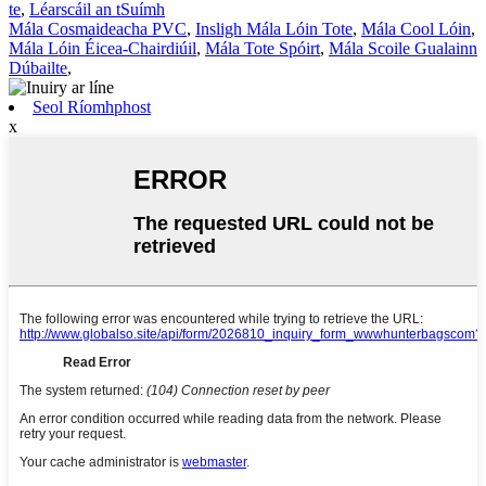
te
,
Léarscáil an tSuímh
Mála Cosmaideacha PVC
,
Insligh Mála Lóin Tote
,
Mála Cool Lóin
,
Mála Lóin Éicea-Chairdiúil
,
Mála Tote Spóirt
,
Mála Scoile Gualainn
Dúbailte
,
Seol Ríomhphost
x