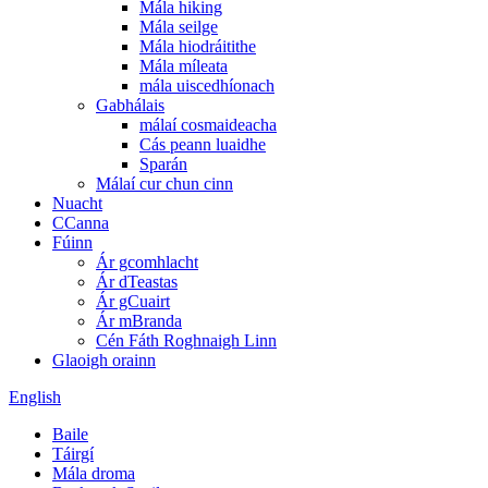
Mála hiking
Mála seilge
Mála hiodráitithe
Mála míleata
mála uiscedhíonach
Gabhálais
málaí cosmaideacha
Cás peann luaidhe
Sparán
Málaí cur chun cinn
Nuacht
CCanna
Fúinn
Ár gcomhlacht
Ár dTeastas
Ár gCuairt
Ár mBranda
Cén Fáth Roghnaigh Linn
Glaoigh orainn
English
Baile
Táirgí
Mála droma