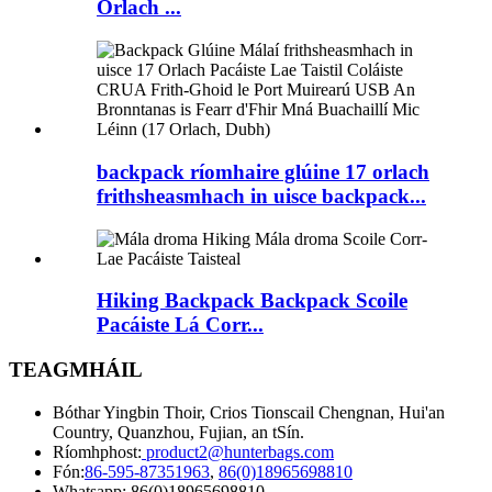
Orlach ...
backpack ríomhaire glúine 17 orlach
frithsheasmhach in uisce backpack...
Hiking Backpack Backpack Scoile
Pacáiste Lá Corr...
TEAGMHÁIL
Bóthar Yingbin Thoir, Crios Tionscail Chengnan, Hui'an
Country, Quanzhou, Fujian, an tSín.
Ríomhphost:
product2@hunterbags.com
Fón:
86-595-87351963
,
86(0)18965698810
Whatsapp: 86(0)18965698810