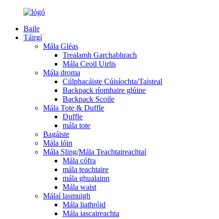
Baile
Táirgí
Mála Gléas
Trealamh Garchabhrach
Mála Ceoil Uirlis
Mála droma
Cúlphacáiste Cúisíochta/Taisteal
Backpack ríomhaire glúine
Backpack Scoile
Mála Tote & Duffle
Duffle
mála tote
Bagáiste
Mála lóin
Mála Sling/Mála Teachtaireachtaí
Mála cófra
mála teachtaire
mála ghualainn
Mála waist
Málaí lasmuigh
Mála liathróid
Mála iascaireachta