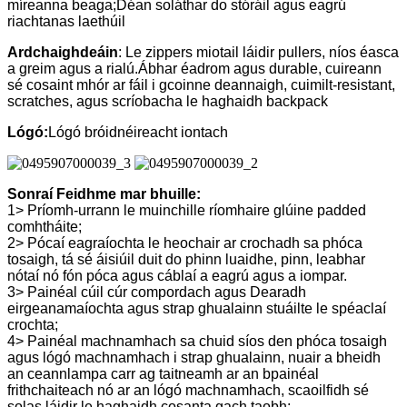
míreanna beaga;Déan soláthar do stóráil agus eagrú
riachtanas laethúil
Ardchaighdeáin
: Le zippers miotail láidir pullers, níos éasca
a greim agus a rialú.Ábhar éadrom agus durable, cuireann
sé cosaint mhór ar fáil i gcoinne deannaigh, cuimilt-resistant,
scratches, agus scríobacha le haghaidh backpack
Lógó:
Lógó bróidnéireacht iontach
Sonraí Feidhme mar bhuille:
1> Príomh-urrann le muinchille ríomhaire glúine padded
comhtháite;
2> Pócaí eagraíochta le heochair ar crochadh sa phóca
tosaigh, tá sé áisiúil duit do phinn luaidhe, pinn, leabhar
nótaí nó fón póca agus cáblaí a eagrú agus a iompar.
3> Painéal cúil cúr compordach agus Dearadh
eirgeanamaíochta agus strap ghualainn stuáilte le spéaclaí
crochta;
4> Painéal machnamhach sa chuid síos den phóca tosaigh
agus lógó machnamhach i strap ghualainn, nuair a bheidh
an ceannlampa carr ag taitneamh ar an bpainéal
frithchaiteach nó ar an lógó machnamhach, scaoilfidh sé
solas láidir le haghaidh cosanta gach taobh;