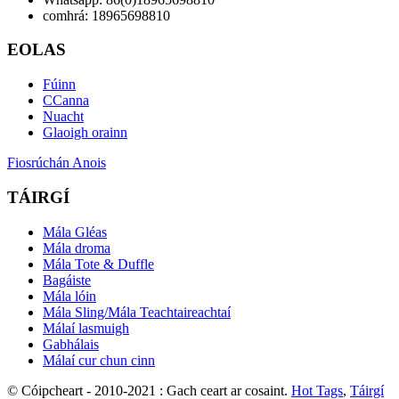
comhrá: 18965698810
EOLAS
Fúinn
CCanna
Nuacht
Glaoigh orainn
Fiosrúchán Anois
TÁIRGÍ
Mála Gléas
Mála droma
Mála Tote & Duffle
Bagáiste
Mála lóin
Mála Sling/Mála Teachtaireachtaí
Málaí lasmuigh
Gabhálais
Málaí cur chun cinn
© Cóipcheart - 2010-2021 : Gach ceart ar cosaint.
Hot Tags
,
Táirgí