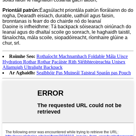
Priontáil patrún:
Éagsúlacht priontála patrún fíorálainn do do
rogha, Dearadh eisiach, durable, uathúil agus faisin,
bronntanas is fearr do do chairde nó do leanaí
Daoine is infheidhme: Tá backpack sóisearach oiriúnach do
leanaí agus do dhaltaí scoile go sonrach, le haghaidh taistil,
fánaíochta, mála scoile, siopadóireacht, ríomhaire glúine a
chur, srl.
Roimhe Seo:
Rothaíocht Machnamhach Foldable Mála Uisce
Hydration Rothar Rothar Pacáiste Rith Sléibhteoireachta Unisex
Allamuigh Ultralight Backpack
Ar Aghaidh:
Sealbhóir Pas Muineál Taisteal Sparán pas Pouch