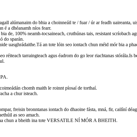
agall alúmanaim do bhia a choinneáil te / fuar / úr ar feadh uaireanta
un é a dhéanamh níos fearr.
ia de, 100% neamh-tocsaineach, cruthúnas tais, resistant scríobach ag
nó do sparán.
uasghrádaithe.Tá an tote lóin seo iontach chun méid mór bia a phacáil
réiteach tarraingteach agus éadrom do go leor riachtanas stórála.Is b
ul.
BPA.
oimeádán chomh maith le roinnt píosaí de torthaí.
racha a chur isteach.
par, freisin bronntanas iontach do dhaoine fásta, mná, fir, cailíní déagó
aethúil as seo amach.
eartha chun a bheith ina tote VERSATILE NÍ MÓR A BHEITH.