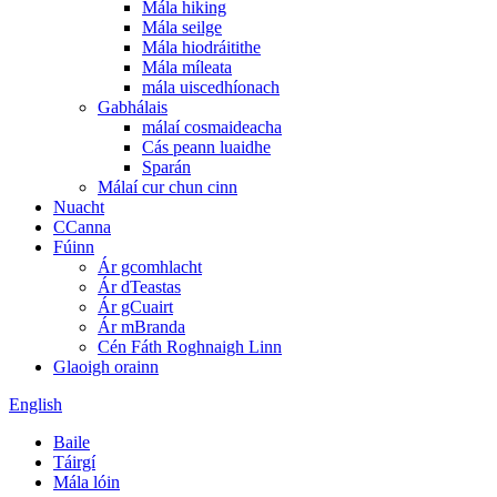
Mála hiking
Mála seilge
Mála hiodráitithe
Mála míleata
mála uiscedhíonach
Gabhálais
málaí cosmaideacha
Cás peann luaidhe
Sparán
Málaí cur chun cinn
Nuacht
CCanna
Fúinn
Ár gcomhlacht
Ár dTeastas
Ár gCuairt
Ár mBranda
Cén Fáth Roghnaigh Linn
Glaoigh orainn
English
Baile
Táirgí
Mála lóin