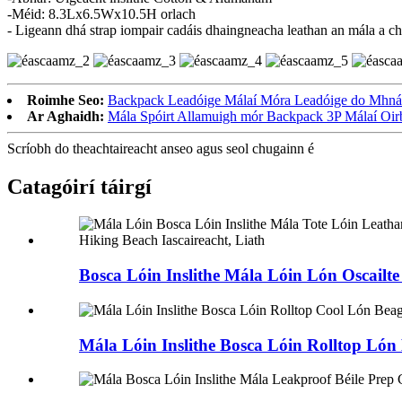
-Méid: 8.3Lx6.5Wx10.5H orlach
- Ligeann dhá strap iompair cadáis dhaingneacha leathan an mála a chai
Roimhe Seo:
Backpack Leadóige Málaí Móra Leadóige do Mhná ag
Ar Aghaidh:
Mála Spóirt Allamuigh mór Backpack 3P Málaí Oirb
Scríobh do theachtaireacht anseo agus seol chugainn é
Catagóirí táirgí
Bosca Lóin Inslithe Mála Lóin Lón Oscailte
Mála Lóin Inslithe Bosca Lóin Rolltop Lón 