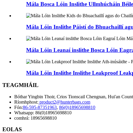
Mála Bosca Lóin Inslithe Ullmhúcháin Béil
Mála Lóin Inslithe Páistí do Bhuachaillí agu
Mála Lóin Leanaí inslithe Bosca Lóin Eagra
Mála Lóin Inslithe Inslithe Leakproof Leak
TEAGMHÁIL
Bóthar Yingbin Thoir, Crios Tionscail Chengnan, Hui'an Countr
Ríomhphost:
product2@hunterbags.com
Fón:
86-595-87351963
,
86(0)18965698810
Whatsapp: 86(0)18965698810
comhrá: 18965698810
EOLAS