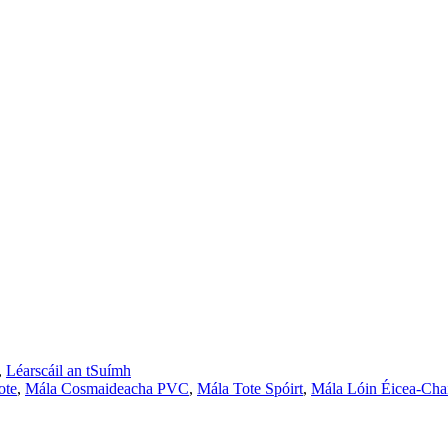
,
Léarscáil an tSuímh
ote
,
Mála Cosmaideacha PVC
,
Mála Tote Spóirt
,
Mála Lóin Éicea-Chai