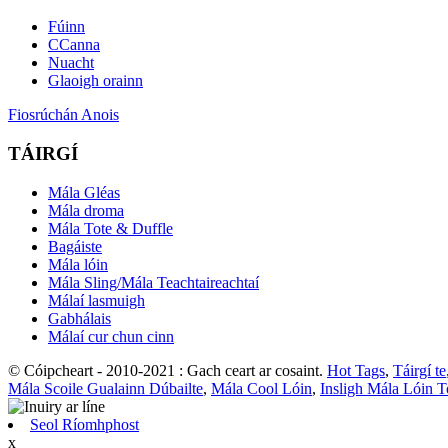
Fúinn
CCanna
Nuacht
Glaoigh orainn
Fiosrúchán Anois
TÁIRGÍ
Mála Gléas
Mála droma
Mála Tote & Duffle
Bagáiste
Mála lóin
Mála Sling/Mála Teachtaireachtaí
Málaí lasmuigh
Gabhálais
Málaí cur chun cinn
© Cóipcheart - 2010-2021 : Gach ceart ar cosaint.
Hot Tags
,
Táirgí te
Mála Scoile Gualainn Dúbailte
,
Mála Cool Lóin
,
Insligh Mála Lóin T
Seol Ríomhphost
x