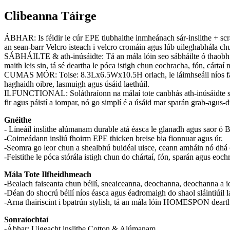
Clibeanna Táirge
ÁBHAR: Is féidir le cúr EPE tiubhaithe inmheánach sár-inslithe + scr
an sean-barr Velcro isteach i velcro cromáin agus lúb uileghabhála ch
SÁBHÁILTE & ath-inúsáidte: Tá an mála lóin seo sábháilte ó thaobh b
maith leis sin, tá sé deartha le póca istigh chun eochracha, fón, cártaí 
CUMAS MÓR: Toise: 8.3Lx6.5Wx10.5H orlach, le láimhseáil níos faide 
haghaidh oibre, lasmuigh agus úsáid laethúil.
ILFUNCTIONAL: Soláthraíonn na málaí tote canbhás ath-inúsáidte seo 
fir agus páistí a iompar, nó go simplí é a úsáid mar sparán grab-agus-d
Gnéithe
- Líneáil inslithe alúmanam durable atá éasca le glanadh agus saor ó 
-Coimeádann insliú fhoirm EPE thicken breise bia fionnuar agus úr.
-Seomra go leor chun a shealbhú buidéal uisce, ceann amháin nó dhá c
-Feistithe le póca stórála istigh chun do chártaí, fón, sparán agus eoch
Mála Tote Ilfheidhmeach
-Bealach faiseanta chun béilí, sneaiceanna, deochanna, deochanna a iom
-Déan do shocrú béilí níos éasca agus éadromaigh do shaol sláintiúil l
-Arna thairiscint i bpatrún stylish, tá an mála lóin HOMESPON d
Sonraíochtaí
-Ábhar: Uigeacht inslithe Cotton & Alúmanam