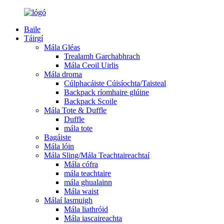
Baile
Táirgí
Mála Gléas
Trealamh Garchabhrach
Mála Ceoil Uirlis
Mála droma
Cúlphacáiste Cúisíochta/Taisteal
Backpack ríomhaire glúine
Backpack Scoile
Mála Tote & Duffle
Duffle
mála tote
Bagáiste
Mála lóin
Mála Sling/Mála Teachtaireachtaí
Mála cófra
mála teachtaire
mála ghualainn
Mála waist
Málaí lasmuigh
Mála liathróid
Mála iascaireachta