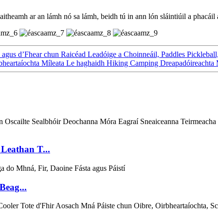
theamh ar an lámh nó sa lámh, beidh tú in ann lón sláintiúil a phacáil a
us d’Fhear chun Raicéad Leadóige a Choinneáil, Paddles Pickleball, 
heartaíochta Míleata Le haghaidh Hiking Camping Dreapadóireachta Má
 Leathan T...
Beag...