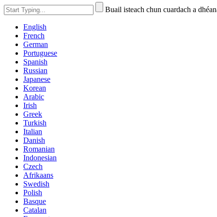
Buail isteach chun cuardach a dhé
English
French
German
Portuguese
Spanish
Russian
Japanese
Korean
Arabic
Irish
Greek
Turkish
Italian
Danish
Romanian
Indonesian
Czech
Afrikaans
Swedish
Polish
Basque
Catalan