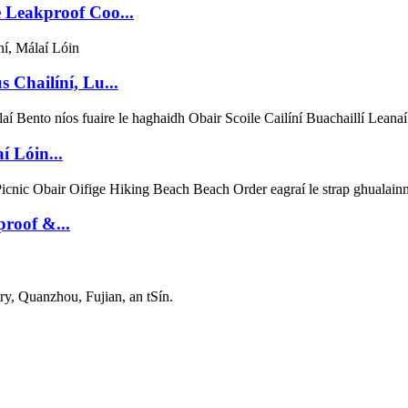
e Leakproof Coo...
s Chailíní, Lu...
í Lóin...
proof &...
y, Quanzhou, Fujian, an tSín.