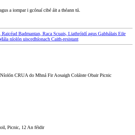
gus a iompar i gcónaí cibé áit a théann tú.
Raicéad Badmantan, Raca Scuais, Liathróidí agus Gabhálais Eile
la níolón uiscedhíonach Caith-resistant