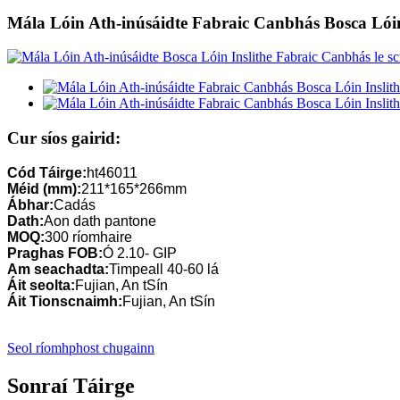
Mála Lóin Ath-inúsáidte Fabraic Canbhás Bosca Lóin 
Cur síos gairid:
Cód Táirge:
ht46011
Méid (mm):
211*165*266mm
Ábhar:
Cadás
Dath:
Aon dath pantone
MOQ:
300 ríomhaire
Praghas FOB:
Ó 2.10- GIP
Am seachadta:
Timpeall 40-60 lá
Áit seolta:
Fujian, An tSín
Áit Tionscnaimh:
Fujian, An tSín
Seol ríomhphost chugainn
Sonraí Táirge